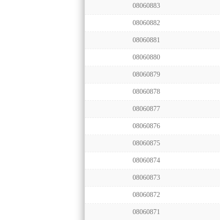
08060883
08060882
08060881
08060880
08060879
08060878
08060877
08060876
08060875
08060874
08060873
08060872
08060871