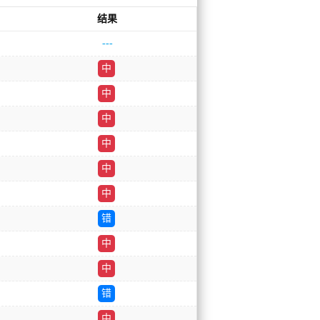
结果
---
中
中
中
中
中
中
错
中
中
错
中