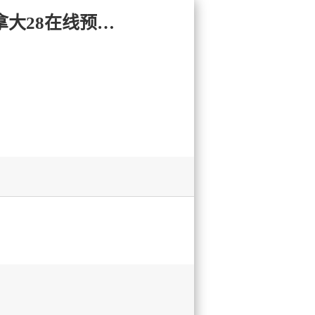
比特币28预测 请记住_28YC.com 加拿大预测-PC预测|加拿大28在线预测网|28结果咪牌|加拿大pc在线_专注研究在线加拿大预测！