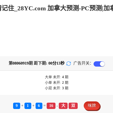
第
08060919
期 距下期:
00
分
13
秒
广告开关：
大单
未开:
4
期
小单
未开:
2
期
小双
未开:
3
期
9
+
1
+
6
=
16
-
大
双
咪牌