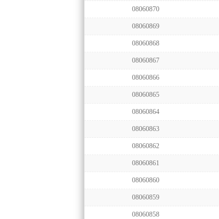
08060870
08060869
08060868
08060867
08060866
08060865
08060864
08060863
08060862
08060861
08060860
08060859
08060858