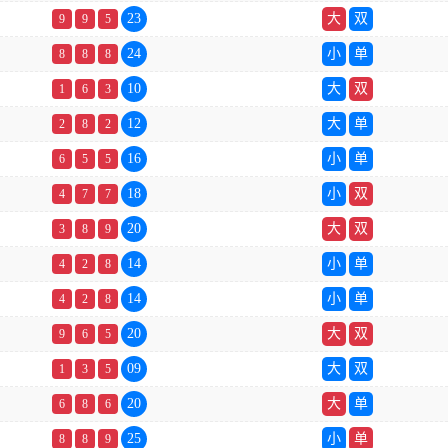
23
大
双
9
9
5
24
小
单
8
8
8
10
大
双
1
6
3
12
大
单
2
8
2
16
小
单
6
5
5
18
小
双
4
7
7
20
大
双
3
8
9
14
小
单
4
2
8
14
小
单
4
2
8
20
大
双
9
6
5
09
大
双
1
3
5
20
大
单
6
8
6
25
小
单
8
8
9