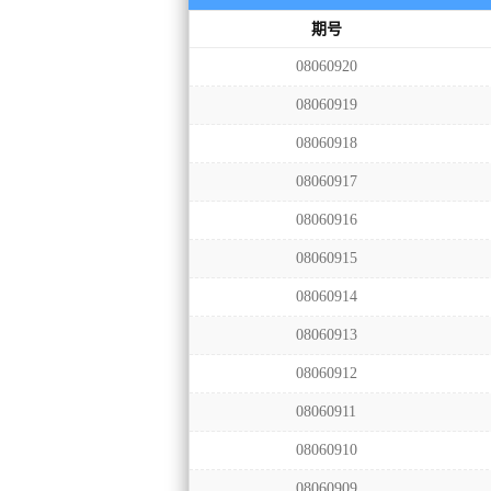
期号
08060920
08060919
08060918
08060917
08060916
08060915
08060914
08060913
08060912
08060911
08060910
08060909