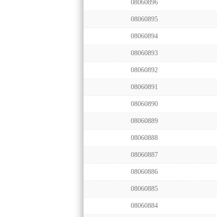
08060896
08060895
08060894
08060893
08060892
08060891
08060890
08060889
08060888
08060887
08060886
08060885
08060884