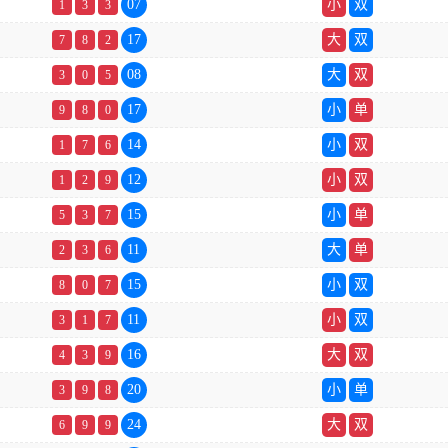
07
小
双
1
3
3
17
大
双
7
8
2
08
大
双
3
0
5
17
小
单
9
8
0
14
小
双
1
7
6
12
小
双
1
2
9
15
小
单
5
3
7
11
大
单
2
3
6
15
小
双
8
0
7
11
小
双
3
1
7
16
大
双
4
3
9
20
小
单
3
9
8
24
大
双
6
9
9