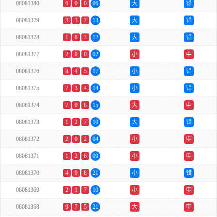
08081380
6
0
0
06
大
错
08081379
3
3
7
13
大
错
08081378
1
8
3
12
大
错
08081377
2
0
0
02
小
中
08081376
8
4
5
17
小
错
08081375
7
3
4
14
小
错
08081374
7
0
8
15
大
中
08081373
1
2
7
10
大
错
08081372
2
0
2
04
小
中
08081371
1
2
6
09
小
中
08081370
4
9
8
21
小
错
08081369
2
1
7
10
小
中
08081368
9
7
5
21
大
中