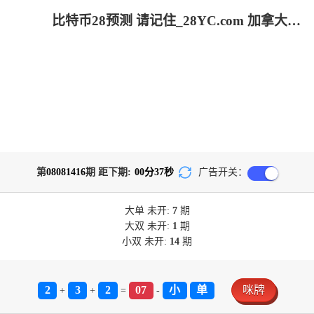
比特币28预测 请记住_28YC.com 加拿大预测-PC预测|加拿大28在线预测网|28结果咪牌|加拿大pc在线_专注研究在线加拿大预测！
第
08081416
期 距下期:
00
分
37
秒
广告开关：
大单
未开:
7
期
大双
未开:
1
期
小双
未开:
14
期
2
3
2
07
小
单
咪牌
+
+
=
-