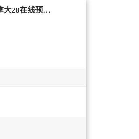
比特币28预测 请记住_28YC.com 加拿大预测-PC预测|加拿大28在线预测网|28结果咪牌|加拿大pc在线_专注研究在线加拿大预测！