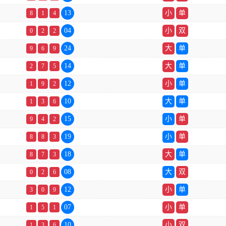
13
小
单
8
1
4
04
小
双
0
2
2
24
大
单
9
6
9
14
大
单
2
7
5
12
小
单
1
9
2
10
大
单
1
3
6
15
小
单
9
4
2
19
小
单
8
8
3
18
大
单
8
7
3
08
大
双
0
2
6
12
小
单
3
0
9
07
小
单
1
5
1
10
小
双
1
3
6