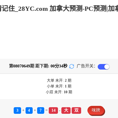
第
08070649
期 距下期:
00
分
34
秒
广告开关：
大单
未开:
2
期
小单
未开:
1
期
小双
未开:
10
期
3
+
4
+
7
=
14
-
大
双
咪牌