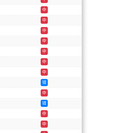
中
中
中
中
中
中
中
错
中
错
中
中