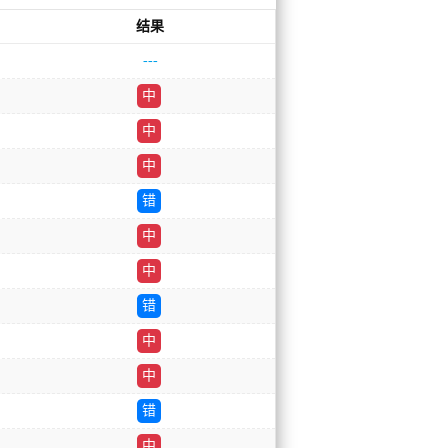
结果
---
中
中
中
错
中
中
错
中
中
错
中