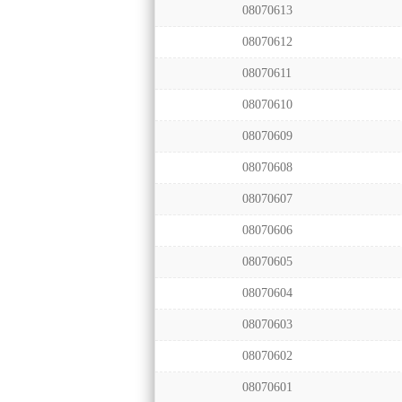
08070613
08070612
08070611
08070610
08070609
08070608
08070607
08070606
08070605
08070604
08070603
08070602
08070601