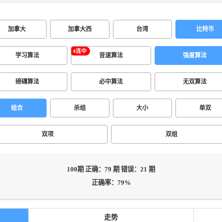
加拿大
加拿大西
台湾
比特币
学习算法
音速算法
强度算法
磅礴算法
必中算法
无双算法
组合
杀组
大小
单双
双项
双组
100期 正确：79 期 错误：21 期
正确率：79%
走势