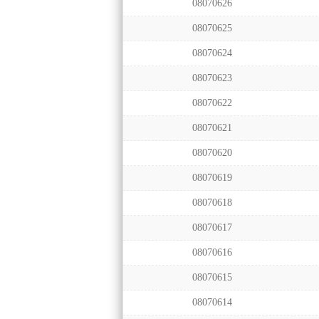
08070626
08070625
08070624
08070623
08070622
08070621
08070620
08070619
08070618
08070617
08070616
08070615
08070614