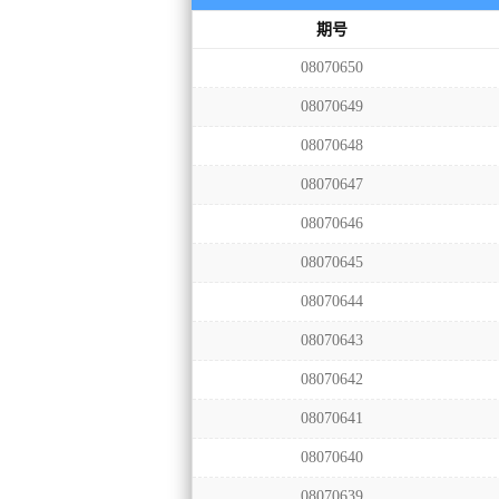
期号
08070650
08070649
08070648
08070647
08070646
08070645
08070644
08070643
08070642
08070641
08070640
08070639