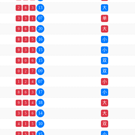
13
大
2
8
3
07
单
3
3
1
20
大
9
6
5
16
小
8
3
5
15
小
9
3
3
15
双
9
0
6
09
双
0
2
7
07
小
1
2
4
17
小
8
6
3
18
大
9
5
4
14
大
3
5
6
10
双
4
1
5
15
小
7
5
3