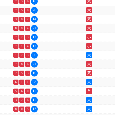
16
双
7
3
6
20
大
7
5
8
14
双
3
9
2
21
大
8
9
4
12
小
7
2
3
12
小
7
1
4
06
大
1
2
3
21
大
7
8
6
10
双
2
5
3
08
大
6
1
1
11
单
5
6
0
11
大
3
2
6
13
大
8
0
5