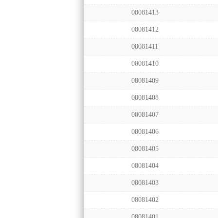
08081413
08081412
08081411
08081410
08081409
08081408
08081407
08081406
08081405
08081404
08081403
08081402
08081401