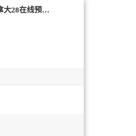
比特币28预测 请记住_28YC.com 加拿大预测-PC预测|加拿大28在线预测网|28结果咪牌|加拿大pc在线_专注研究在线加拿大预测！