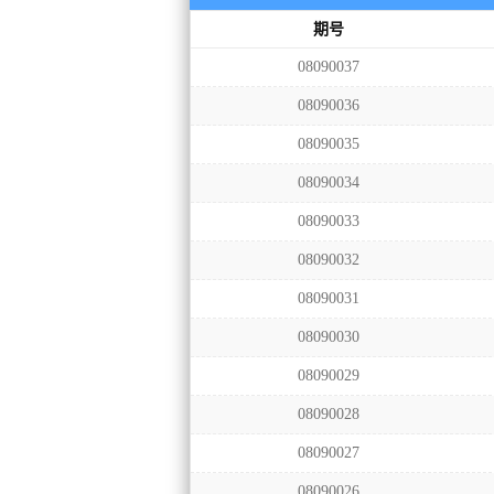
期号
08090037
08090036
08090035
08090034
08090033
08090032
08090031
08090030
08090029
08090028
08090027
08090026