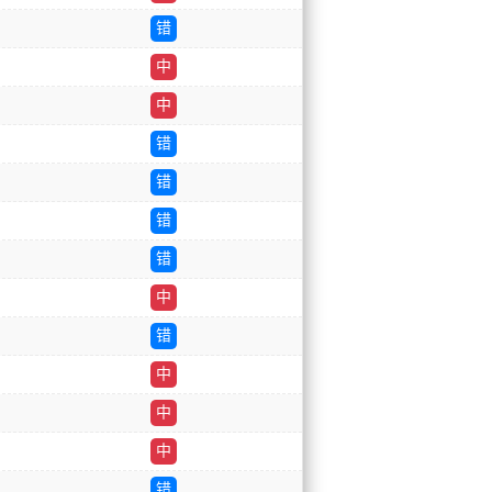
错
中
中
错
错
错
错
中
错
中
中
中
错