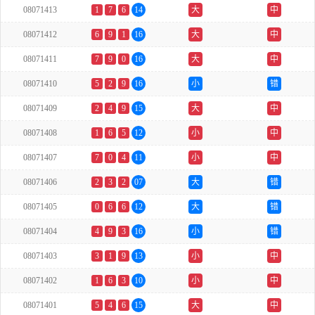
08071413
1
7
6
14
大
中
08071412
6
9
1
16
大
中
08071411
7
9
0
16
大
中
08071410
5
2
9
16
小
错
08071409
2
4
9
15
大
中
08071408
1
6
5
12
小
中
08071407
7
0
4
11
小
中
08071406
2
3
2
07
大
错
08071405
0
6
6
12
大
错
08071404
4
9
3
16
小
错
08071403
3
1
9
13
小
中
08071402
1
6
3
10
小
中
08071401
5
4
6
15
大
中