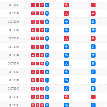
08071400
1
9
2
12
小
中
08071399
2
6
8
16
大
中
08071398
4
7
7
18
小
错
08071397
6
0
9
15
小
错
08071396
7
9
2
18
大
中
08071395
4
8
7
19
小
错
08071394
4
7
8
19
小
错
08071393
4
4
0
08
大
错
08071392
3
6
7
16
小
错
08071391
8
6
9
23
小
错
08071390
0
6
4
10
大
错
08071389
2
1
8
11
小
中
08071388
9
1
8
18
小
错