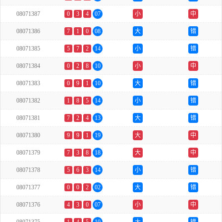
08071387
0
3
4
07
小
中
08071386
7
1
0
08
大
错
08071385
5
7
2
14
小
错
08071384
0
2
8
10
小
中
08071383
0
9
1
10
大
错
08071382
1
8
5
14
小
错
08071381
7
2
4
13
大
错
08071380
9
9
1
19
大
中
08071379
7
3
8
18
大
中
08071378
5
6
3
14
小
错
08071377
0
0
2
02
大
错
08071376
4
3
0
07
小
中