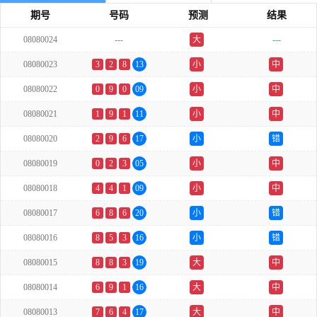
期号
号码
预测
结果
08080024
---
大
---
双
08080023
3
2
8
13
小
中
08080022
0
9
0
09
小
中
08080021
1
9
1
11
小
中
08080020
2
9
6
17
小
错
08080019
0
2
3
05
小
中
08080018
4
4
1
09
小
中
08080017
6
8
6
20
小
错
08080016
8
5
3
16
小
错
08080015
8
8
3
19
大
中
08080014
6
9
1
16
大
中
08080013
7
6
4
17
大
中