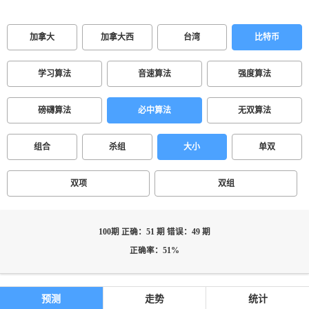
加拿大
加拿大西
台湾
比特币
学习算法
音速算法
强度算法
磅礴算法
必中算法
无双算法
组合
杀组
大小
单双
双项
双组
100期 正确：51 期 错误：49 期
正确率：51%
预测
走势
统计