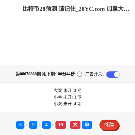
比特币28预测 请记住_28YC.com 加拿大预测-PC预测|加拿大28在线预测网|28结果咪牌|加拿大pc在线_专注研究在线加拿大预测！
第
08070860
期 距下期:
00
分
43
秒
广告开关：
大双
未开:
2
期
小单
未开:
1
期
小双
未开:
4
期
6
9
4
19
大
单
咪牌
+
+
=
-