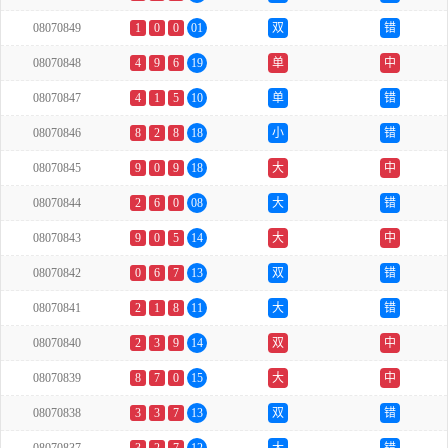
08070849
1
0
0
01
双
错
08070848
4
9
6
19
单
中
08070847
4
1
5
10
单
错
08070846
8
2
8
18
小
错
08070845
9
0
9
18
大
中
08070844
2
6
0
08
大
错
08070843
9
0
5
14
大
中
08070842
0
6
7
13
双
错
08070841
2
1
8
11
大
错
08070840
2
3
9
14
双
中
08070839
8
7
0
15
大
中
08070838
3
3
7
13
双
错