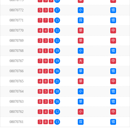
08070773
7
5
9
21
单
中
08070772
5
3
9
17
小
错
08070771
7
7
1
15
双
错
08070770
4
4
3
11
单
中
08070769
3
3
5
11
单
中
08070768
9
1
9
19
小
错
08070767
7
9
3
19
大
中
08070766
8
2
6
16
单
错
08070765
4
8
9
21
单
中
08070764
9
5
4
18
小
错
08070763
8
3
5
16
单
错
08070762
1
4
7
12
小
中
08070761
5
8
0
13
双
错