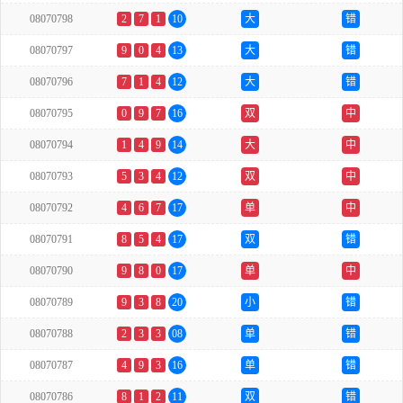
08070798
2
7
1
10
大
错
08070797
9
0
4
13
大
错
08070796
7
1
4
12
大
错
08070795
0
9
7
16
双
中
08070794
1
4
9
14
大
中
08070793
5
3
4
12
双
中
08070792
4
6
7
17
单
中
08070791
8
5
4
17
双
错
08070790
9
8
0
17
单
中
08070789
9
3
8
20
小
错
08070788
2
3
3
08
单
错
08070787
4
9
3
16
单
错
08070786
8
1
2
11
双
错