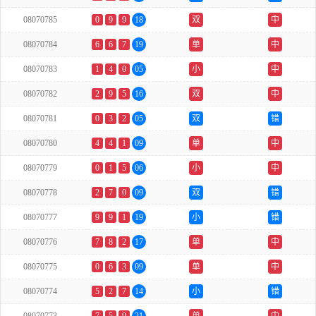
08070785
0
9
9
18
双
中
08070784
6
6
7
19
单
中
08070783
1
4
0
05
小
中
08070782
2
9
5
16
双
中
08070781
0
3
2
05
双
错
08070780
4
4
1
09
单
中
08070779
0
1
5
06
小
中
08070778
2
7
0
09
双
错
08070777
9
9
1
19
小
错
08070776
7
8
2
17
单
中
08070775
0
6
3
09
单
中
08070774
5
2
7
14
小
错