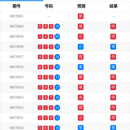
期号
号码
预测
结果
08070861
---
单
---
08070860
6
9
4
19
单
中
08070859
1
4
4
09
小
中
08070858
2
7
5
14
小
错
08070857
4
3
7
14
双
中
08070856
6
3
1
10
单
错
08070855
8
3
2
13
单
中
08070854
7
9
9
25
单
中
08070853
1
8
7
16
大
中
08070852
5
3
6
14
双
中
08070851
2
2
8
12
小
中
08070850
5
8
5
18
单
错