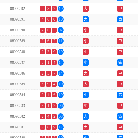
08090592
9
8
2
19
大
中
08090591
4
6
0
10
大
错
08090590
2
0
5
07
小
中
08090589
3
6
2
11
小
中
08090588
2
2
6
10
小
中
08090587
9
1
4
14
小
错
08090586
2
5
7
14
大
中
08090585
6
9
4
19
大
中
08090584
9
4
6
19
小
错
08090583
3
1
2
06
小
中
08090582
2
4
2
08
大
错
08090581
2
6
9
17
大
中