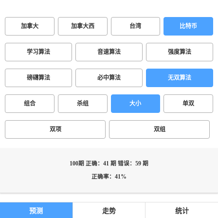
加拿大
加拿大西
台湾
比特币
学习算法
音速算法
强度算法
磅礴算法
必中算法
无双算法
组合
杀组
大小
单双
双项
双组
100期 正确：41 期 错误：59 期
正确率：41%
预测
走势
统计