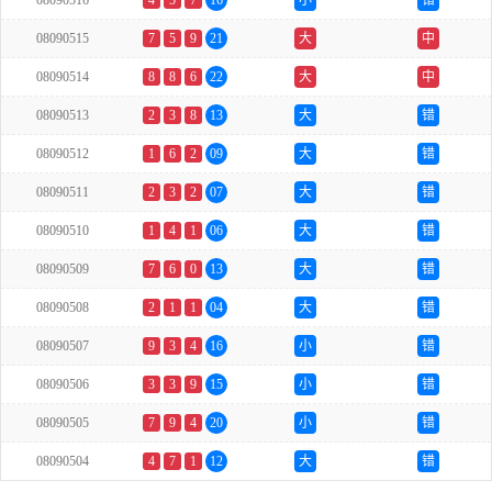
08090516
4
5
7
16
小
错
08090515
7
5
9
21
大
中
08090514
8
8
6
22
大
中
08090513
2
3
8
13
大
错
08090512
1
6
2
09
大
错
08090511
2
3
2
07
大
错
08090510
1
4
1
06
大
错
08090509
7
6
0
13
大
错
08090508
2
1
1
04
大
错
08090507
9
3
4
16
小
错
08090506
3
3
9
15
小
错
08090505
7
9
4
20
小
错
08090504
4
7
1
12
大
错