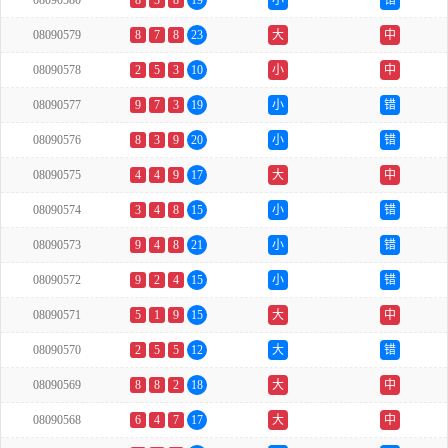
08090580
8
3
8
19
小
错
08090579
8
7
8
23
大
中
08090578
2
5
3
10
小
中
08090577
9
7
3
19
小
错
08090576
8
3
9
20
小
错
08090575
4
4
9
17
大
中
08090574
3
4
8
15
小
错
08090573
9
4
8
21
小
错
08090572
9
2
4
15
小
错
08090571
5
1
9
15
大
中
08090570
2
5
5
12
大
错
08090569
8
8
2
18
大
中
08090568
6
4
7
17
大
中