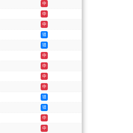
中
中
中
错
错
中
中
中
中
错
错
中
中