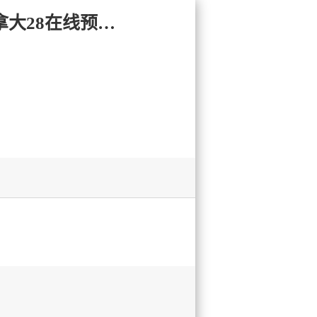
比特币28预测 请记住_28YC.com 加拿大预测-PC预测|加拿大28在线预测网|28结果咪牌|加拿大pc在线_专注研究在线加拿大预测！