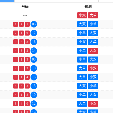
号码
预测
---
小双
大单
06
大双
小单
1
4
1
12
小单
大双
2
1
9
16
小双
大单
0
8
8
14
小单
大双
4
8
2
08
小单
大双
4
1
3
10
大单
小双
2
5
3
13
大单
小双
8
1
4
15
大双
小单
6
6
3
10
小单
大双
4
1
5
12
大单
小双
8
4
0
19
大双
小单
3
7
9