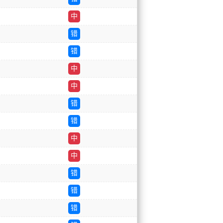
中
错
错
中
中
错
错
中
中
错
错
错