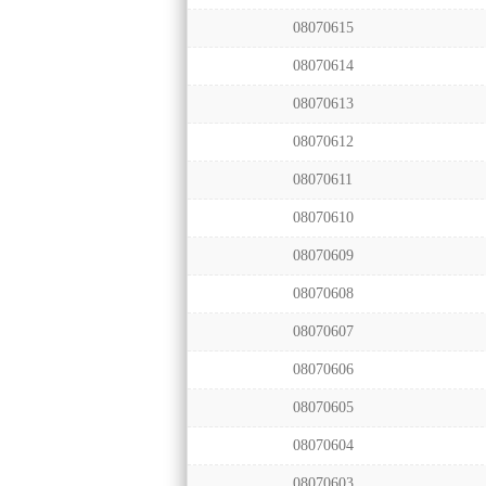
08070615
08070614
08070613
08070612
08070611
08070610
08070609
08070608
08070607
08070606
08070605
08070604
08070603