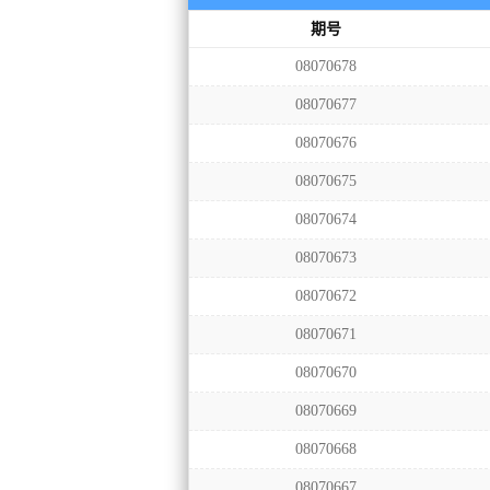
期号
08070678
08070677
08070676
08070675
08070674
08070673
08070672
08070671
08070670
08070669
08070668
08070667