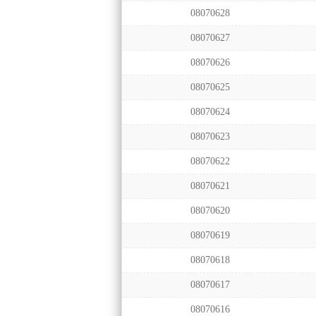
08070628
08070627
08070626
08070625
08070624
08070623
08070622
08070621
08070620
08070619
08070618
08070617
08070616