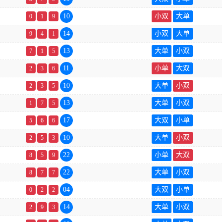
10
小双
大单
0
1
9
14
小双
大单
9
4
1
13
大单
小双
7
1
5
11
小单
大双
2
3
6
10
大单
小双
2
3
5
13
大单
小双
1
7
5
17
大双
小单
5
6
6
10
大单
小双
2
5
3
22
小单
大双
8
5
9
22
大单
小双
8
7
7
04
大双
小单
0
2
2
14
大单
小双
2
9
3