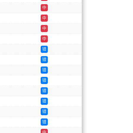
中
中
中
中
错
错
错
错
错
错
错
错
中