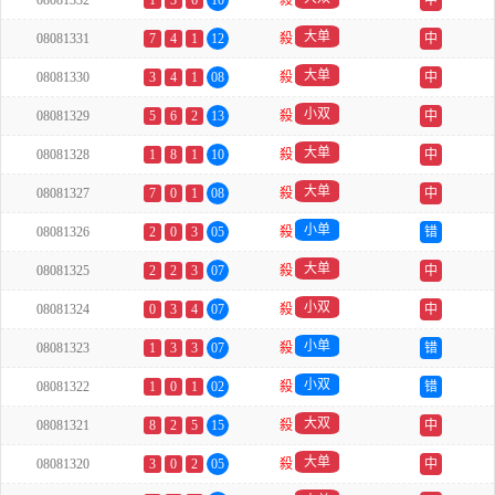
08081332
1
3
6
10
殺
中
大单
08081331
7
4
1
12
殺
中
大单
08081330
3
4
1
08
殺
中
小双
08081329
5
6
2
13
殺
中
大单
08081328
1
8
1
10
殺
中
大单
08081327
7
0
1
08
殺
中
小单
08081326
2
0
3
05
殺
错
大单
08081325
2
2
3
07
殺
中
小双
08081324
0
3
4
07
殺
中
小单
08081323
1
3
3
07
殺
错
小双
08081322
1
0
1
02
殺
错
大双
08081321
8
2
5
15
殺
中
大单
08081320
3
0
2
05
殺
中