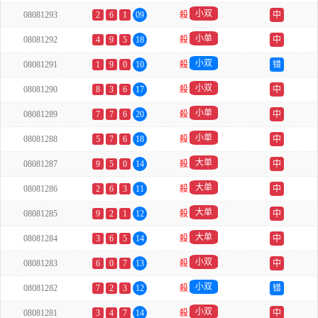
小双
08081293
2
6
1
09
殺
中
小单
08081292
4
9
5
18
殺
中
小双
08081291
1
9
0
10
殺
错
小双
08081290
8
3
6
17
殺
中
小单
08081289
7
7
6
20
殺
中
小单
08081288
5
7
6
18
殺
中
大单
08081287
9
5
0
14
殺
中
大单
08081286
2
6
3
11
殺
中
大单
08081285
9
2
1
12
殺
中
大单
08081284
3
6
5
14
殺
中
小双
08081283
6
0
7
13
殺
中
小双
08081282
7
2
3
12
殺
错
小双
08081281
3
4
7
14
殺
中