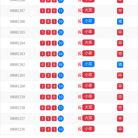
08081268
2
0
8
10
殺
中
大双
08081267
1
4
6
11
殺
中
小双
08081266
1
8
1
10
殺
错
小单
08081265
5
7
8
20
殺
中
大单
08081264
7
1
2
10
殺
中
小单
08081263
1
3
0
04
殺
中
小双
08081262
0
2
6
08
殺
错
小双
08081261
3
3
7
13
殺
中
小单
08081260
2
8
4
14
殺
中
小单
08081259
2
8
0
10
殺
中
大双
08081258
6
8
1
15
殺
中
大双
08081257
1
1
6
08
殺
中
小单
08081256
7
4
3
14
殺
中