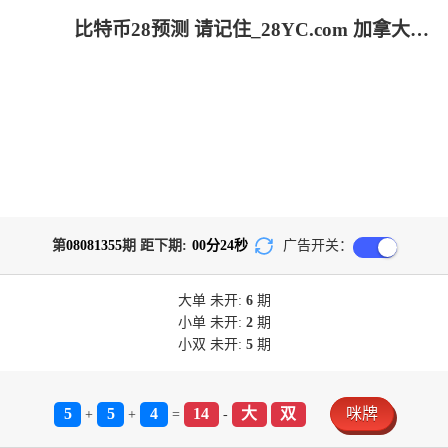
比特币28预测 请记住_28YC.com 加拿大预测-PC预测|加拿大28在线预测网|28结果咪牌|加拿大pc在线_专注研究在线加拿大预测！
第
08081355
期 距下期:
00
分
24
秒
广告开关：
大单
未开:
6
期
小单
未开:
2
期
小双
未开:
5
期
5
5
4
14
大
双
咪牌
+
+
=
-