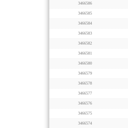
3466586
3466585
3466584
3466583
3466582
3466581
3466580
3466579
3466578
3466577
3466576
3466575
3466574