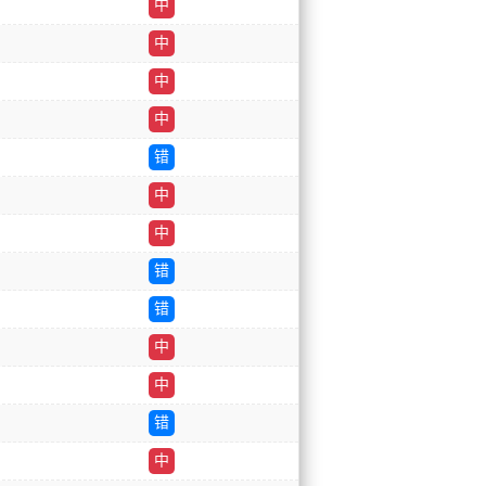
中
中
中
中
错
中
中
错
错
中
中
错
中