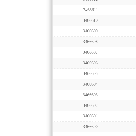
3466611
3466610
3466609
3466608
3466607
3466606
3466605
3466604
3466603
3466602
3466601
3466600