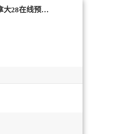
加拿大28预测 请记住_28YC.com 加拿大预测-PC预测|加拿大28在线预测网|28结果咪牌|加拿大pc在线_专注研究在线加拿大预测！