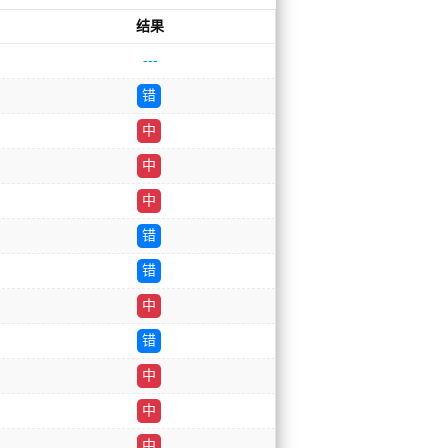
结果
---
错
中
中
中
错
错
中
错
中
中
中