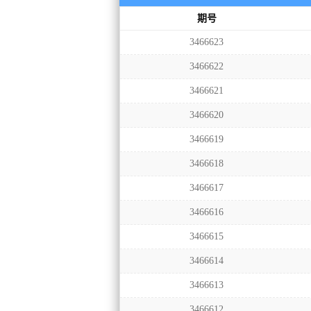
期号
3466623
3466622
3466621
3466620
3466619
3466618
3466617
3466616
3466615
3466614
3466613
3466612