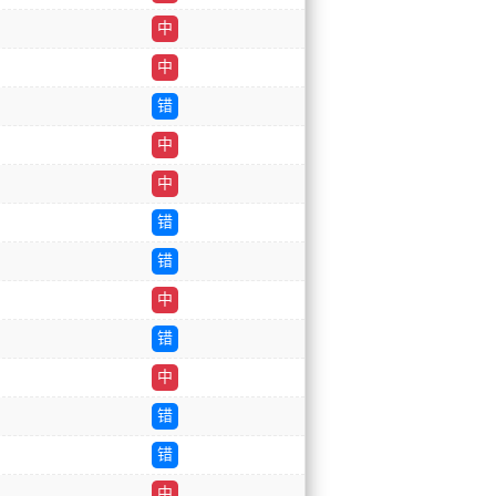
中
中
错
中
中
错
错
中
错
中
错
错
中