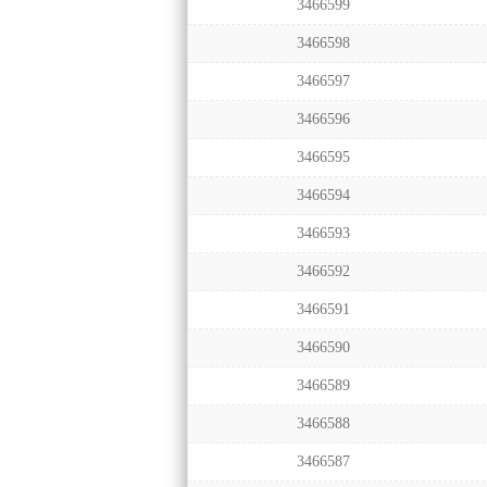
3466599
3466598
3466597
3466596
3466595
3466594
3466593
3466592
3466591
3466590
3466589
3466588
3466587