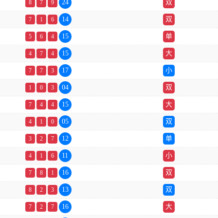
24
双
8
7
9
14
双
7
1
6
15
单
5
6
4
15
大
4
7
4
17
小
7
7
3
04
双
1
0
3
15
大
7
4
4
05
双
4
1
0
12
单
3
2
7
11
小
4
1
6
16
双
7
8
1
13
双
8
2
3
16
大
7
2
7