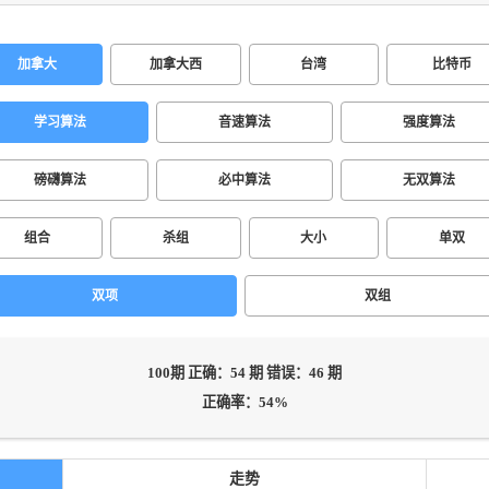
加拿大
加拿大西
台湾
比特币
学习算法
音速算法
强度算法
磅礴算法
必中算法
无双算法
组合
杀组
大小
单双
双项
双组
100期 正确：54 期 错误：46 期
正确率：54%
走势