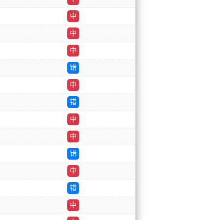
中
中
中
错
中
错
中
中
错
中
错
中