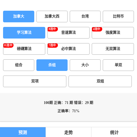
加拿大
加拿大西
台湾
比特币
学习算法
音速算法
强度算法
磅礴算法
必中算法
无双算法
组合
杀组
大小
单双
双项
双组
100期 正确：71 期 错误：29 期
正确率：71%
预测
走势
统计