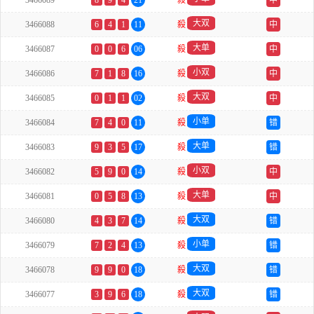
3466089
8
9
4
21
殺
中
大双
3466088
6
4
1
11
殺
中
大单
3466087
0
0
6
06
殺
中
小双
3466086
7
1
8
16
殺
中
大双
3466085
0
1
1
02
殺
中
小单
3466084
7
4
0
11
殺
错
大单
3466083
9
3
5
17
殺
错
小双
3466082
5
9
0
14
殺
中
大单
3466081
0
5
8
13
殺
中
大双
3466080
4
3
7
14
殺
错
小单
3466079
7
2
4
13
殺
错
大双
3466078
9
9
0
18
殺
错
大双
3466077
3
9
6
18
殺
错