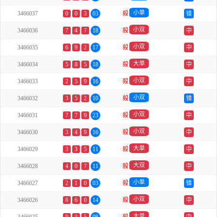
小单
3466037
0
0
3
03
殺
错
小双
3466036
7
4
7
18
殺
中
小双
3466035
6
9
2
17
殺
中
大单
3466034
5
8
5
18
殺
中
小双
3466033
2
5
9
16
殺
中
小双
3466032
3
5
2
10
殺
错
小双
3466031
7
7
9
23
殺
中
小双
3466030
3
4
9
16
殺
中
大单
3466029
3
3
5
11
殺
中
大双
3466028
4
0
7
11
殺
中
小单
3466027
2
1
0
03
殺
错
小双
3466026
8
6
0
14
殺
中
大单