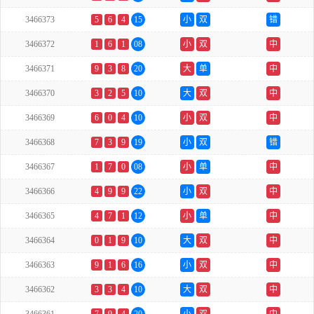
3466373
5
6
4
15
小
双
错
3466372
1
6
1
08
小
双
中
3466371
9
3
8
20
大
单
中
3466370
3
2
5
10
大
双
中
3466369
6
0
4
10
小
双
中
3466368
7
3
9
19
小
双
错
3466367
1
7
0
08
小
单
中
3466366
4
9
9
22
小
双
中
3466365
4
7
1
12
小
单
中
3466364
0
1
9
10
大
双
中
3466363
9
1
6
16
小
双
中
3466362
3
3
4
10
大
双
中