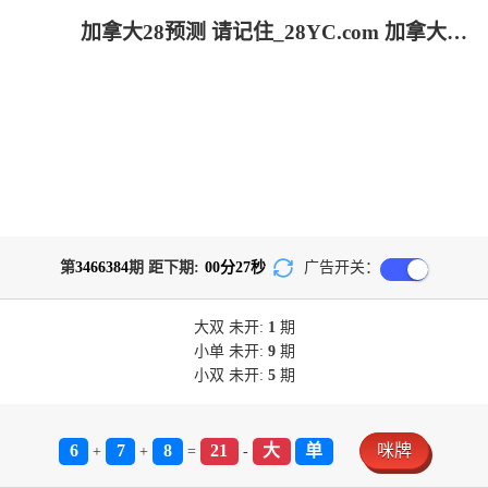
加拿大28预测 请记住_28YC.com 加拿大预测-PC预测|加拿大28在线预测网|28结果咪牌|加拿大pc在线_专注研究在线加拿大预测！
第
3466384
期 距下期:
00
分
27
秒
广告开关：
大双
未开:
1
期
小单
未开:
9
期
小双
未开:
5
期
6
7
8
21
大
单
咪牌
+
+
=
-