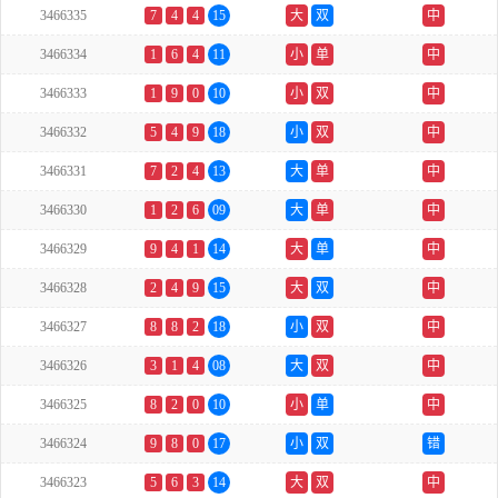
3466335
7
4
4
15
大
双
中
3466334
1
6
4
11
小
单
中
3466333
1
9
0
10
小
双
中
3466332
5
4
9
18
小
双
中
3466331
7
2
4
13
大
单
中
3466330
1
2
6
09
大
单
中
3466329
9
4
1
14
大
单
中
3466328
2
4
9
15
大
双
中
3466327
8
8
2
18
小
双
中
3466326
3
1
4
08
大
双
中
3466325
8
2
0
10
小
单
中
3466324
9
8
0
17
小
双
错
3466323
5
6
3
14
大
双
中