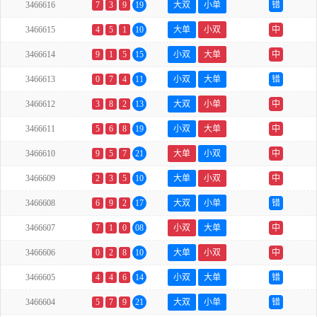
3466616
7
3
9
19
大双
小单
错
3466615
4
5
1
10
大单
小双
中
3466614
9
1
5
15
小双
大单
中
3466613
0
7
4
11
小双
大单
错
3466612
3
8
2
13
大双
小单
中
3466611
5
6
8
19
小双
大单
中
3466610
9
5
7
21
大单
小双
中
3466609
2
3
5
10
大单
小双
中
3466608
6
9
2
17
大双
小单
错
3466607
7
1
0
08
小双
大单
中
3466606
0
2
8
10
大单
小双
中
3466605
4
4
6
14
小双
大单
错
3466604
5
7
9
21
大双
小单
错