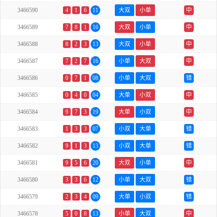
3466590
4
1
6
11
大双
小单
中
3466589
7
8
1
16
大双
小单
中
3466588
8
2
3
13
大双
小单
中
3466587
7
2
7
16
小单
大双
中
3466586
0
7
1
08
小单
大双
错
3466585
0
4
0
04
大单
小双
中
3466584
9
7
3
19
大单
小双
中
3466583
1
3
3
07
小双
大单
错
3466582
9
1
3
13
小双
大单
错
3466581
9
5
6
20
大双
小单
中
3466580
3
3
6
12
小单
大双
错
3466579
2
3
4
09
大单
小双
错
3466578
5
0
8
13
小单
大双
中