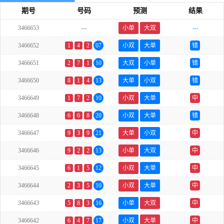
期号
号码
预测
结果
3466653
---
小单
大双
---
3466652
1
4
2
07
小双
大单
错
3466651
2
7
1
10
大双
小单
错
3466650
8
1
4
13
大单
小双
错
3466649
1
7
2
10
小双
大单
中
3466648
6
6
8
20
小双
大单
错
3466647
9
3
9
21
大单
小双
中
3466646
9
2
2
13
小单
大双
中
3466645
6
1
5
12
小双
大单
中
3466644
2
3
5
10
小双
大单
中
3466643
5
8
3
16
小单
大双
中
3466642
6
4
7
17
小双
大单
中