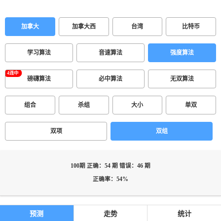
加拿大
加拿大西
台湾
比特币
学习算法
音速算法
强度算法
磅礴算法
必中算法
无双算法
组合
杀组
大小
单双
双项
双组
100期 正确：54 期 错误：46 期
正确率：54%
预测
走势
统计