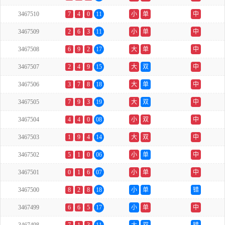
3467510
7
4
0
11
小
单
中
3467509
2
6
3
11
小
单
中
3467508
6
9
2
17
大
单
中
3467507
2
4
9
15
大
双
中
3467506
3
7
8
18
大
单
中
3467505
7
9
3
19
大
双
中
3467504
4
4
0
08
小
双
中
3467503
1
9
4
14
大
双
中
3467502
5
1
0
06
小
单
中
3467501
0
1
6
07
小
单
中
3467500
8
2
8
18
小
单
错
3467499
6
6
5
17
小
单
中