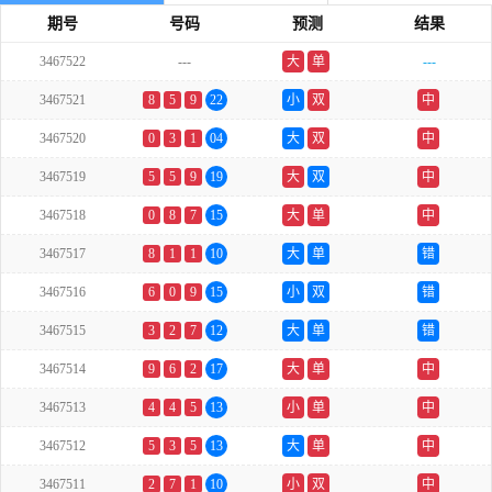
期号
号码
预测
结果
3467522
---
大
单
---
3467521
8
5
9
22
小
双
中
3467520
0
3
1
04
大
双
中
3467519
5
5
9
19
大
双
中
3467518
0
8
7
15
大
单
中
3467517
8
1
1
10
大
单
错
3467516
6
0
9
15
小
双
错
3467515
3
2
7
12
大
单
错
3467514
9
6
2
17
大
单
中
3467513
4
4
5
13
小
单
中
3467512
5
3
5
13
大
单
中
3467511
2
7
1
10
小
双
中