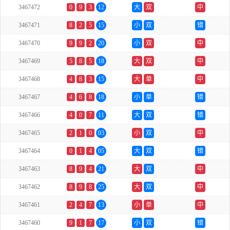
3467472
0
9
3
12
大
双
中
3467471
8
2
5
15
小
双
错
3467470
9
9
2
20
小
双
中
3467469
5
8
5
18
大
双
中
3467468
4
8
3
15
大
单
中
3467467
4
6
8
18
小
单
错
3467466
4
0
7
11
大
双
错
3467465
2
1
0
03
小
双
中
3467464
0
1
4
05
大
双
错
3467463
8
9
4
21
大
双
中
3467462
8
9
8
25
大
双
中
3467461
2
4
7
13
小
单
中
3467460
9
1
7
17
小
双
错