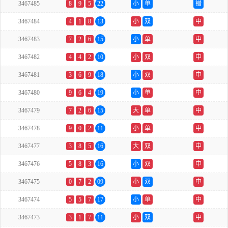
3467485
8
9
5
22
小
单
错
3467484
4
1
8
13
小
双
中
3467483
7
2
6
15
小
单
中
3467482
4
4
2
10
小
双
中
3467481
3
6
9
18
小
双
中
3467480
9
6
4
19
小
单
中
3467479
7
2
6
15
大
单
中
3467478
9
0
2
11
小
单
中
3467477
3
8
5
16
大
双
中
3467476
5
8
3
16
小
双
中
3467475
0
7
2
09
小
双
中
3467474
5
5
7
17
小
单
中
3467473
3
1
7
11
小
双
中