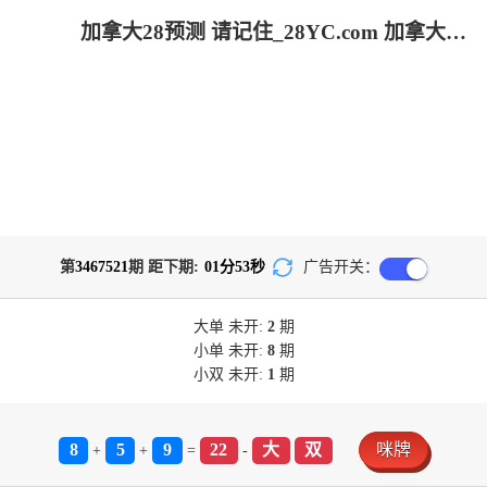
加拿大28预测 请记住_28YC.com 加拿大预测-PC预测|加拿大28在线预测网|28结果咪牌|加拿大pc在线_专注研究在线加拿大预测！
第
3467521
期 距下期:
01
分
53
秒
广告开关：
大单
未开:
2
期
小单
未开:
8
期
小双
未开:
1
期
8
5
9
22
大
双
咪牌
+
+
=
-