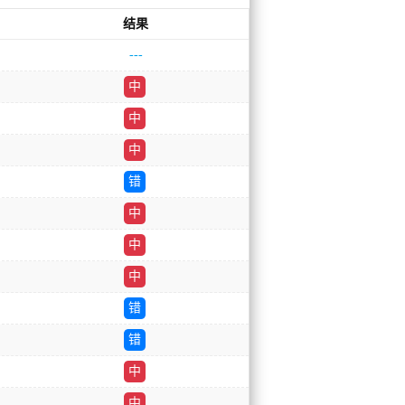
结果
---
中
中
中
错
中
中
中
错
错
中
中