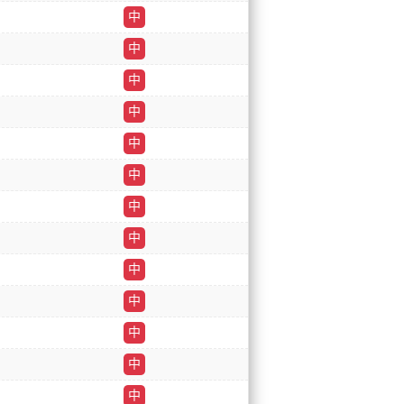
中
中
中
中
中
中
中
中
中
中
中
中
中