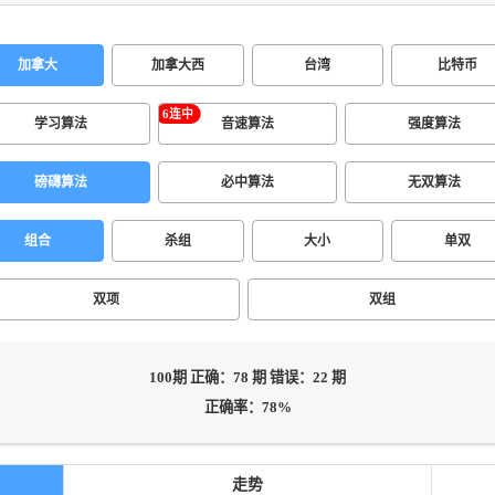
加拿大
加拿大西
台湾
比特币
学习算法
音速算法
强度算法
磅礴算法
必中算法
无双算法
组合
杀组
大小
单双
双项
双组
100期 正确：78 期 错误：22 期
正确率：78%
走势