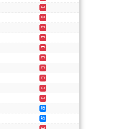
中
中
中
中
中
中
中
中
中
中
错
错
中