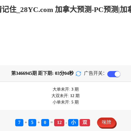
第
3466945
期 距下期:
03
分
03
秒
广告开关：
大单
未开:
3
期
大双
未开:
12
期
小单
未开:
5
期
7
+
5
+
0
=
12
-
小
双
咪牌