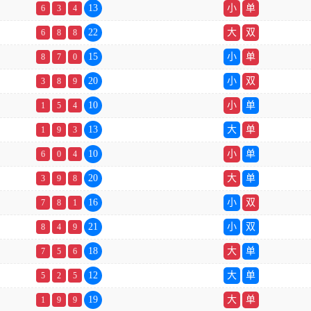
13
小
单
6
3
4
22
大
双
6
8
8
15
小
单
8
7
0
20
小
双
3
8
9
10
小
单
1
5
4
13
大
单
1
9
3
10
小
单
6
0
4
20
大
单
3
9
8
16
小
双
7
8
1
21
小
双
8
4
9
18
大
单
7
5
6
12
大
单
5
2
5
19
大
单
1
9
9