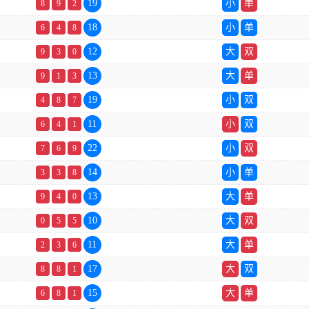
19
小
单
8
9
2
18
小
单
6
4
8
12
大
双
9
3
0
13
大
单
9
1
3
19
小
双
4
8
7
11
小
双
6
4
1
22
小
双
7
6
9
14
小
单
3
3
8
13
大
单
9
4
0
10
大
双
0
5
5
11
大
单
2
3
6
17
大
双
8
8
1
15
大
单
6
8
1