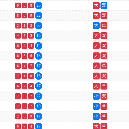
23
大
双
9
6
8
22
大
双
8
5
9
05
大
单
2
1
2
16
大
双
4
7
5
14
大
双
6
4
4
18
大
双
6
6
6
17
大
单
6
4
7
16
大
双
7
1
8
17
大
单
6
7
4
22
小
双
7
8
7
19
小
单
7
5
7
17
小
单
2
6
9
17
大
单
6
7
4