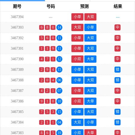
期号
号码
预测
结果
3467394
---
小单
大双
---
3467393
6
8
0
14
大双
小单
中
3467392
5
6
0
11
小单
大双
中
3467391
1
1
9
11
小单
大双
中
3467390
4
7
1
12
小双
大单
中
3467389
2
9
4
15
小单
大双
错
3467388
2
0
4
06
小单
大双
错
3467387
4
2
1
07
小单
大双
中
3467386
9
1
0
10
小双
大单
中
3467385
7
5
3
15
小单
大双
错
3467384
2
1
1
04
大双
小单
错
3467383
8
6
5
19
小双
大单
中