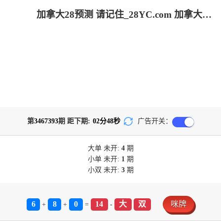
加拿大28预测 请记住_28YC.com 加拿大预测-PC预测|加拿大28在线预测网|28结果咪牌|加拿大pc在线_专注研究在线加拿大预测！
第
3467393
期 距下期:
02
分
48
秒
广告开关：
大单
未开:
4
期
小单
未开:
1
期
小双
未开:
3
期
6
8
0
14
大
双
咪牌
+
+
=
-