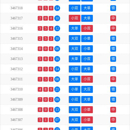
3467318
9
5
0
14
小双
大单
错
3467317
2
0
8
10
小双
大单
中
3467316
3
5
4
12
大单
小双
中
3467315
2
5
3
10
大双
小单
错
3467314
0
0
8
08
大双
小单
错
3467313
5
8
3
16
大单
小双
错
3467312
0
5
9
14
小双
大单
错
3467311
1
5
2
08
大单
小双
中
3467310
4
8
9
21
小单
大双
错
3467309
7
0
2
09
小双
大单
错
3467308
0
9
4
13
大双
小单
中
3467307
5
1
1
07
大双
小单
中