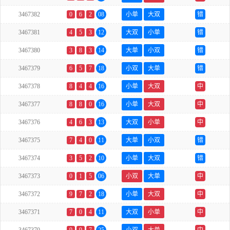
3467382
0
6
2
08
小单
大双
错
3467381
4
5
3
12
大双
小单
错
3467380
3
8
3
14
大单
小双
错
3467379
6
5
7
18
小双
大单
错
3467378
8
4
4
16
小单
大双
中
3467377
8
8
0
16
小单
大双
中
3467376
4
6
3
13
大双
小单
中
3467375
7
4
0
11
大单
小双
错
3467374
3
5
2
10
小单
大双
错
3467373
0
1
5
06
小双
大单
中
3467372
9
7
2
18
小单
大双
中
3467371
7
0
4
11
大双
小单
中