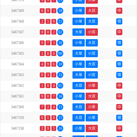
3467370
9
9
7
25
小双
大单
中
3467369
6
9
3
18
小单
大双
中
3467368
2
5
8
15
小单
大双
错
3467367
0
0
2
02
大单
小双
中
3467366
0
7
3
10
小单
大双
错
3467365
1
8
0
09
大单
小双
错
3467364
4
9
6
19
小单
大双
错
3467363
8
3
2
13
大单
小双
错
3467362
1
0
4
05
大双
小单
中
3467361
9
0
7
16
小单
大双
中
3467360
7
2
4
13
大双
小单
中
3467359
6
1
8
15
大双
小单
错
3467358
2
9
5
16
小单
大双
中