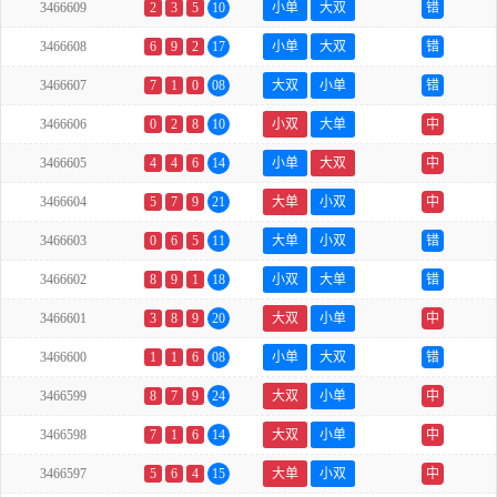
3466609
2
3
5
10
小单
大双
错
3466608
6
9
2
17
小单
大双
错
3466607
7
1
0
08
大双
小单
错
3466606
0
2
8
10
小双
大单
中
3466605
4
4
6
14
小单
大双
中
3466604
5
7
9
21
大单
小双
中
3466603
0
6
5
11
大单
小双
错
3466602
8
9
1
18
小双
大单
错
3466601
3
8
9
20
大双
小单
中
3466600
1
1
6
08
小单
大双
错
3466599
8
7
9
24
大双
小单
中
3466598
7
1
6
14
大双
小单
中
3466597
5
6
4
15
大单
小双
中