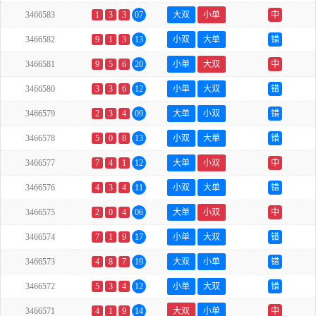
3466583
1
3
3
07
大双
小单
中
3466582
9
1
3
13
小双
大单
错
3466581
9
5
6
20
小单
大双
中
3466580
3
3
6
12
小单
大双
错
3466579
2
3
4
09
大单
小双
错
3466578
5
0
8
13
小双
大单
错
3466577
7
4
1
12
大单
小双
中
3466576
4
3
4
11
小双
大单
错
3466575
2
0
4
06
大单
小双
中
3466574
7
1
9
17
小单
大双
错
3466573
4
8
7
19
大双
小单
错
3466572
5
3
4
12
小单
大双
错
3466571
4
1
9
14
大双
小单
中