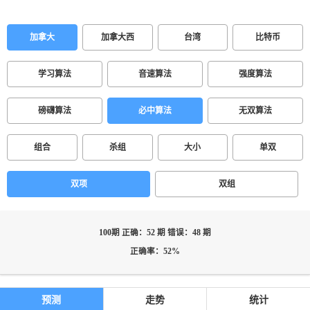
加拿大
加拿大西
台湾
比特币
学习算法
音速算法
强度算法
磅礴算法
必中算法
无双算法
组合
杀组
大小
单双
双项
双组
100期 正确：52 期 错误：48 期
正确率：52%
预测
走势
统计