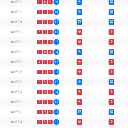
3466733
0
6
0
06
大
错
3466732
6
1
9
16
小
错
3466731
2
7
8
17
双
错
3466730
5
7
3
15
单
中
3466729
5
1
1
07
单
中
3466728
0
0
4
04
大
错
3466727
4
2
6
12
小
中
3466726
0
3
0
03
小
中
3466725
3
5
9
17
小
错
3466724
7
9
8
24
大
中
3466723
6
7
2
15
大
中
3466722
7
9
9
25
双
错
3466721
7
5
9
21
单
中