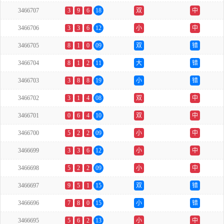
3466707
3
9
6
18
双
中
3466706
3
3
6
12
小
中
3466705
8
1
0
09
双
错
3466704
8
1
2
11
大
错
3466703
3
8
8
19
小
错
3466702
3
1
4
08
双
中
3466701
0
6
4
10
双
中
3466700
5
2
2
09
小
中
3466699
3
3
6
12
小
中
3466698
5
2
2
09
小
中
3466697
9
5
1
15
双
错
3466696
7
8
0
15
小
错
3466695
5
6
2
13
小
中