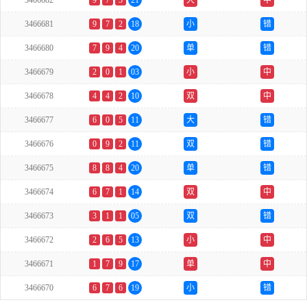
3466682
9
7
5
21
大
中
3466681
9
7
2
18
小
错
3466680
7
9
4
20
单
错
3466679
2
0
1
03
小
中
3466678
4
4
2
10
双
中
3466677
6
0
5
11
大
错
3466676
0
9
2
11
双
错
3466675
8
8
4
20
单
错
3466674
6
7
1
14
双
中
3466673
3
1
1
05
双
错
3466672
2
6
5
13
小
中
3466671
1
7
9
17
单
中
3466670
6
7
6
19
小
错