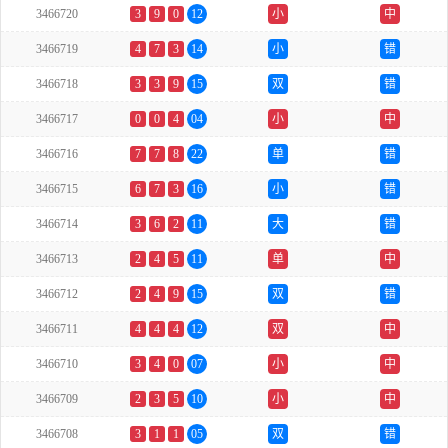
3466720
3
9
0
12
小
中
3466719
4
7
3
14
小
错
3466718
3
3
9
15
双
错
3466717
0
0
4
04
小
中
3466716
7
7
8
22
单
错
3466715
6
7
3
16
小
错
3466714
3
6
2
11
大
错
3466713
2
4
5
11
单
中
3466712
2
4
9
15
双
错
3466711
4
4
4
12
双
中
3466710
3
4
0
07
小
中
3466709
2
3
5
10
小
中
3466708
3
1
1
05
双
错