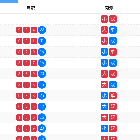
号码
预测
---
小
双
22
大
单
9
9
4
01
小
双
0
0
1
15
小
单
8
7
0
15
小
双
5
3
7
20
大
双
3
8
9
15
大
双
3
9
3
25
小
单
9
8
8
12
大
双
0
7
5
16
大
双
1
9
6
20
小
双
8
3
9
14
大
双
4
7
3