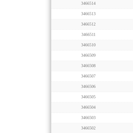
3466514
3466513
3466512
3466511
3466510
3466509
3466508
3466507
3466506
3466505
3466504
3466503
3466502