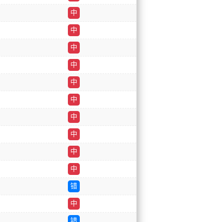
中
中
中
中
中
中
中
中
中
中
错
中
错