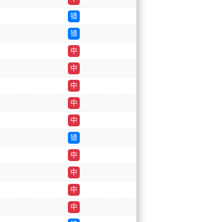
错
错
中
中
中
中
中
错
中
中
中
中