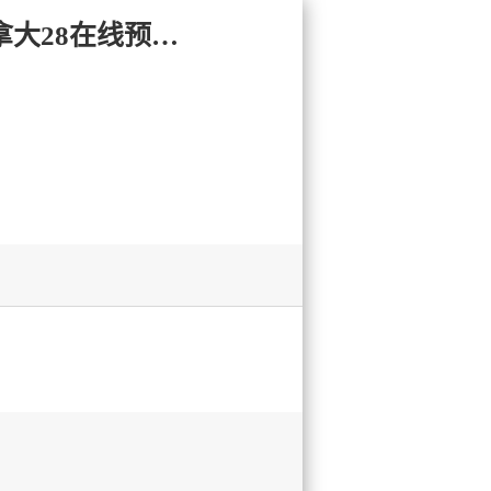
加拿大28预测 请记住_28YC.com 加拿大预测-PC预测|加拿大28在线预测网|28结果咪牌|加拿大pc在线_专注研究在线加拿大预测！