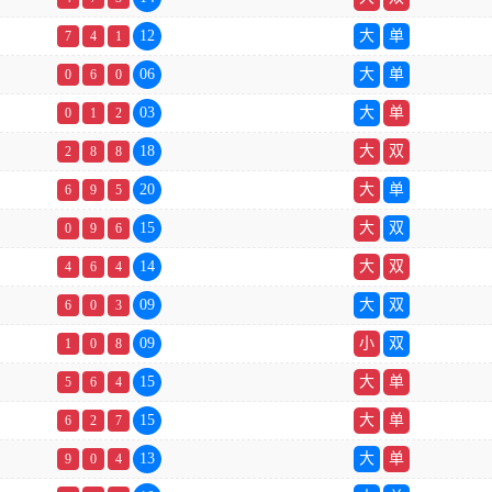
12
大
单
7
4
1
06
大
单
0
6
0
03
大
单
0
1
2
18
大
双
2
8
8
20
大
单
6
9
5
15
大
双
0
9
6
14
大
双
4
6
4
09
大
双
6
0
3
09
小
双
1
0
8
15
大
单
5
6
4
15
大
单
6
2
7
13
大
单
9
0
4