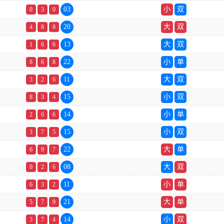
03
小
双
0
3
0
20
大
双
4
8
8
13
大
双
1
6
6
22
小
单
8
6
8
11
大
双
3
2
6
15
小
双
8
3
4
14
小
单
2
6
6
15
小
双
3
7
5
22
大
单
6
9
7
08
大
双
0
2
6
11
小
单
6
3
2
21
大
单
5
7
9
14
小
双
3
7
4