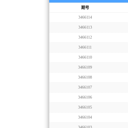
期号
3466114
3466113
3466112
3466111
3466110
3466109
3466108
3466107
3466106
3466105
3466104
3466103