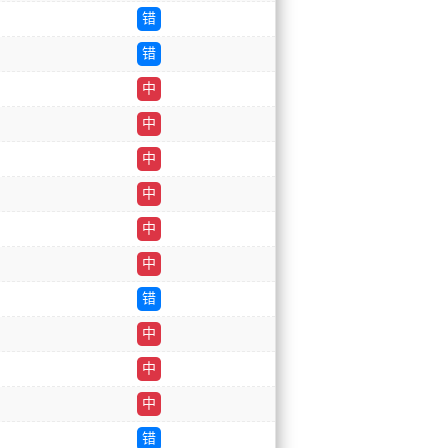
错
错
中
中
中
中
中
中
错
中
中
中
错