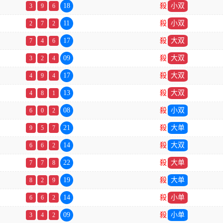
18
殺
小双
3
9
6
11
殺
小双
2
7
2
17
殺
大双
7
4
6
09
殺
大双
3
2
4
17
殺
大双
4
9
4
13
殺
大双
4
8
1
08
殺
小双
6
0
2
21
殺
大单
9
5
7
14
殺
大双
6
6
2
22
殺
大单
7
7
8
19
殺
大单
8
2
9
14
殺
小单
6
6
2
09
殺
小单
3
4
2