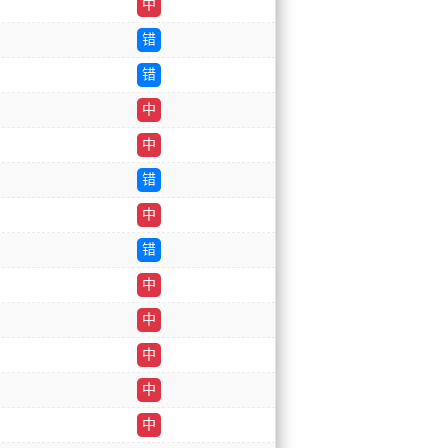
中
错
错
中
中
错
中
错
中
中
中
中
中