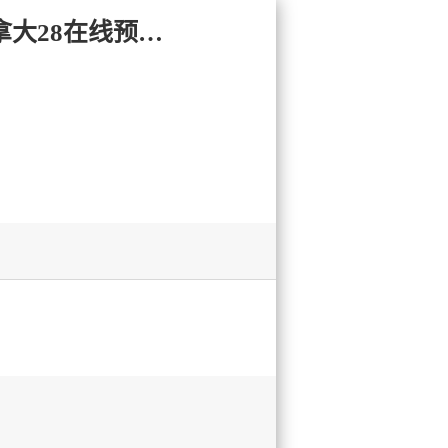
加拿大28预测 请记住_28YC.com 加拿大预测-PC预测|加拿大28在线预测网|28结果咪牌|加拿大pc在线_专注研究在线加拿大预测！