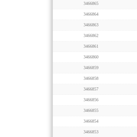
3466865
3466864
3466863
3466862
3466861
3466860
3466859
3466858
3466857
3466856
3466855
3466854
3466853