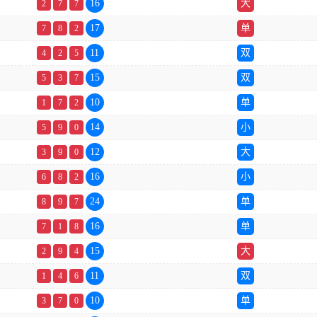
16
大
2
7
7
17
单
7
8
2
11
双
4
2
5
15
双
5
3
7
10
单
1
7
2
14
小
5
9
0
12
大
3
9
0
16
小
6
8
2
24
单
8
9
7
16
单
7
1
8
15
大
2
9
4
11
双
1
4
6
10
单
3
7
0