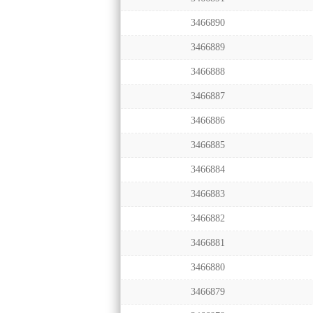
3466890
3466889
3466888
3466887
3466886
3466885
3466884
3466883
3466882
3466881
3466880
3466879