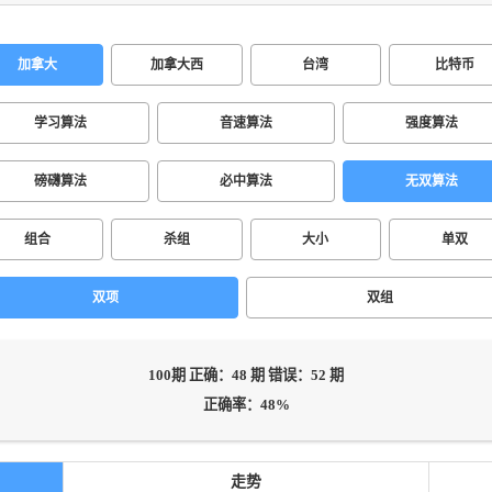
加拿大
加拿大西
台湾
比特币
学习算法
音速算法
强度算法
磅礴算法
必中算法
无双算法
组合
杀组
大小
单双
双项
双组
100期 正确：48 期 错误：52 期
正确率：48%
走势