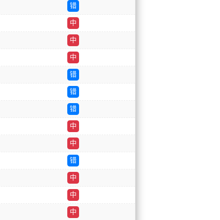
错
中
中
中
错
错
错
中
中
错
中
中
中