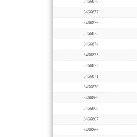
3466878
3466877
3466876
3466875
3466874
3466873
3466872
3466871
3466870
3466869
3466868
3466867
3466866