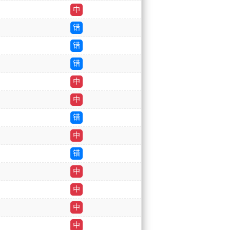
中
错
错
错
中
中
错
中
错
中
中
中
中