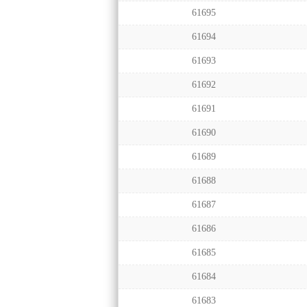
61695
61694
61693
61692
61691
61690
61689
61688
61687
61686
61685
61684
61683