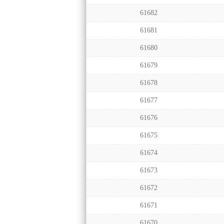
61682
61681
61680
61679
61678
61677
61676
61675
61674
61673
61672
61671
61670