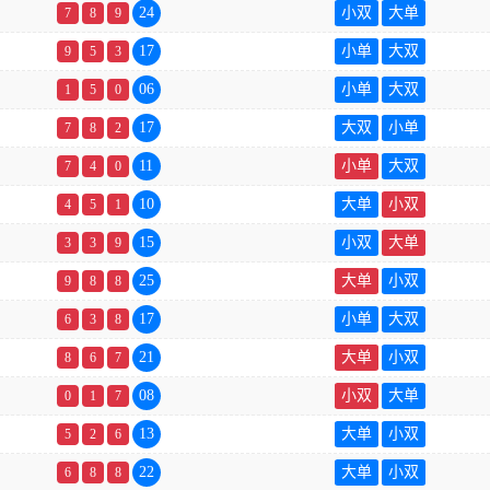
24
小双
大单
7
8
9
17
小单
大双
9
5
3
06
小单
大双
1
5
0
17
大双
小单
7
8
2
11
小单
大双
7
4
0
10
大单
小双
4
5
1
15
小双
大单
3
3
9
25
大单
小双
9
8
8
17
小单
大双
6
3
8
21
大单
小双
8
6
7
08
小双
大单
0
1
7
13
大单
小双
5
2
6
22
大单
小双
6
8
8