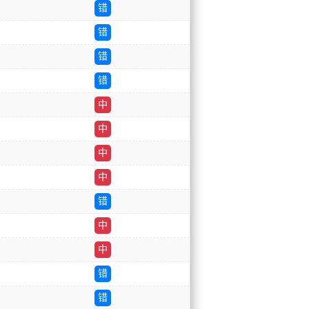
错
错
错
错
中
中
中
中
错
中
中
错
错