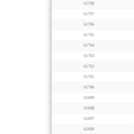
61708
61707
61706
61705
61704
61703
61702
61701
61700
61699
61698
61697
61696