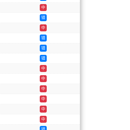
中
错
中
错
错
错
中
中
中
中
中
中
错