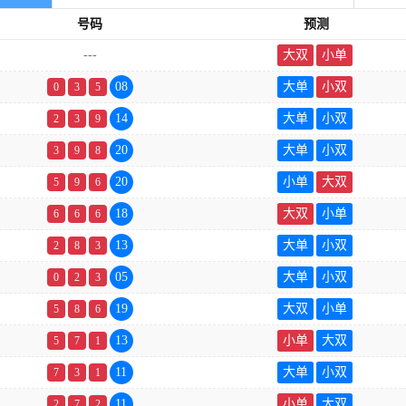
号码
预测
---
大双
小单
08
大单
小双
0
3
5
14
大单
小双
2
3
9
20
大单
小双
3
9
8
20
小单
大双
5
9
6
18
大双
小单
6
6
6
13
大单
小双
2
8
3
05
大单
小双
0
2
3
19
大双
小单
5
8
6
13
小单
大双
5
7
1
11
大单
小双
7
3
1
11
小单
大双
2
7
2