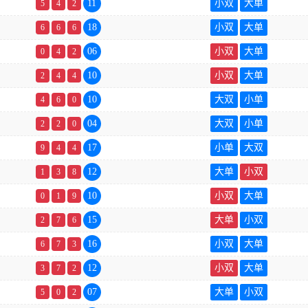
11
小双
大单
5
4
2
18
小双
大单
6
6
6
06
小双
大单
0
4
2
10
小双
大单
2
4
4
10
大双
小单
4
6
0
04
大双
小单
2
2
0
17
小单
大双
9
4
4
12
大单
小双
1
3
8
10
小双
大单
0
1
9
15
大单
小双
2
7
6
16
小双
大单
6
7
3
12
小双
大单
3
7
2
07
大单
小双
5
0
2