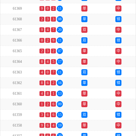
61369
9
0
2
11
单
中
61368
2
3
3
08
单
错
61367
9
4
7
20
双
中
61366
0
2
9
11
双
错
61365
2
3
2
07
单
中
61364
8
4
5
17
单
中
61363
4
0
7
11
双
错
61362
8
6
2
16
单
错
61361
4
8
1
13
单
中
61360
1
2
6
09
单
中
61359
3
6
6
15
双
错
61358
9
6
4
19
单
中