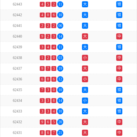
62443
4
5
2
11
大
错
62442
4
0
6
10
大
错
62441
2
2
2
06
大
错
62440
9
2
3
14
大
中
62439
3
4
4
11
大
错
62438
1
2
0
03
小
中
62437
9
7
3
19
大
中
62436
6
0
6
12
小
中
62435
7
3
0
10
大
错
62434
3
3
8
14
小
错
62433
3
3
4
10
大
错
62432
9
6
5
20
大
中
62431
8
6
7
21
大
中