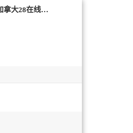
加拿大西28预测 请记住_28YC.com 加拿大预测-PC预测|加拿大28在线预测网|28结果咪牌|加拿大pc在线_专注研究在线加拿大预测！