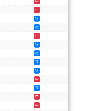
中
中
错
错
中
错
错
错
错
中
错
中
中