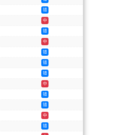
错
中
错
中
错
错
错
中
错
错
中
错