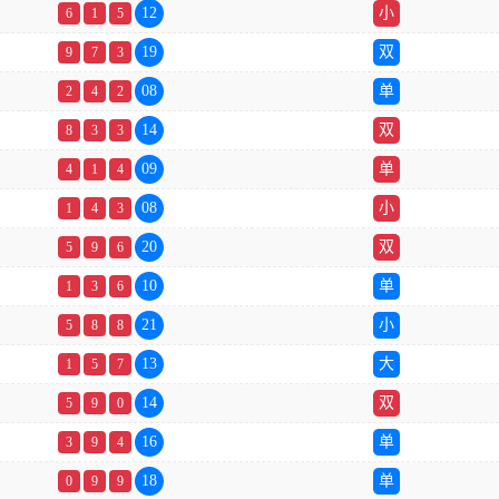
12
小
6
1
5
19
双
9
7
3
08
单
2
4
2
14
双
8
3
3
09
单
4
1
4
08
小
1
4
3
20
双
5
9
6
10
单
1
3
6
21
小
5
8
8
13
大
1
5
7
14
双
5
9
0
16
单
3
9
4
18
单
0
9
9