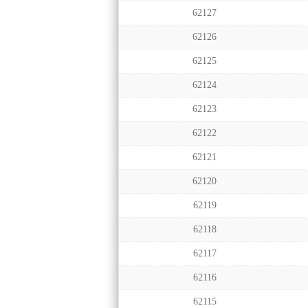
62127
62126
62125
62124
62123
62122
62121
62120
62119
62118
62117
62116
62115