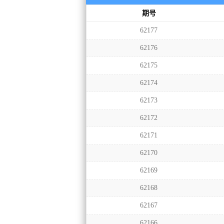
期号
62177
62176
62175
62174
62173
62172
62171
62170
62169
62168
62167
62166