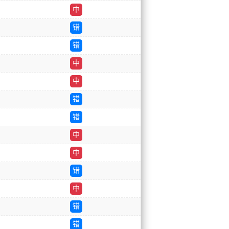
中
错
错
中
中
错
错
中
中
错
中
错
错