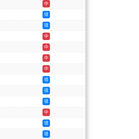
中
错
错
中
中
中
中
错
错
错
中
错
错