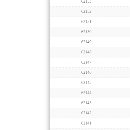
62153
62152
62151
62150
62149
62148
62147
62146
62145
62144
62143
62142
62141