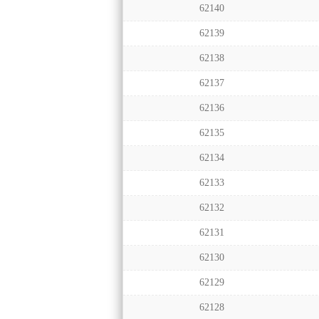
62140
62139
62138
62137
62136
62135
62134
62133
62132
62131
62130
62129
62128