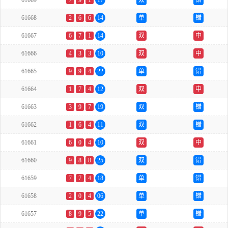
61669
7
9
1
17
双
错
61668
2
6
6
14
单
错
61667
6
7
1
14
双
中
61666
4
3
3
10
双
中
61665
9
9
4
22
单
错
61664
1
7
4
12
双
中
61663
3
9
7
19
双
错
61662
1
6
4
11
双
错
61661
6
0
4
10
双
中
61660
9
8
8
25
双
错
61659
7
7
4
18
单
错
61658
2
0
4
06
单
错
61657
8
9
5
22
单
错