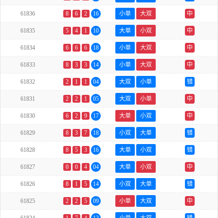
61836
8
6
2
16
小单
大双
中
61835
5
4
1
10
大单
小双
中
61834
6
6
6
18
小单
大双
中
61833
8
3
3
14
小单
大双
中
61832
2
1
1
04
大双
小单
错
61831
2
2
1
05
大双
小单
中
61830
6
2
9
17
大单
小双
中
61829
8
3
7
18
小双
大单
错
61828
8
5
3
16
大单
小双
错
61827
0
0
4
04
大单
小双
中
61826
8
1
5
14
小双
大单
错
61825
2
2
5
09
小单
大双
中