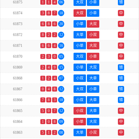
61875
1
1
4
06
大双
小单
错
61874
3
8
7
18
大双
小单
中
61873
6
8
6
20
小单
大双
中
61872
8
2
2
12
大单
小双
中
61871
6
6
4
16
小单
大双
中
61870
2
3
0
05
大双
小单
中
61869
2
4
9
15
小单
大双
错
61868
1
2
4
07
小双
大单
错
61867
0
4
8
12
大双
小单
错
61866
7
8
3
18
小双
大单
错
61865
5
0
7
12
小双
大单
中
61864
1
0
8
09
小单
大双
中
61863
5
1
2
08
大单
小双
中