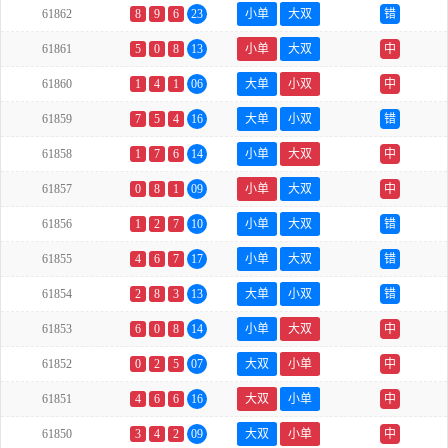
61862
8
9
6
23
小单
大双
错
61861
5
0
8
13
小单
大双
中
61860
1
4
1
06
大单
小双
中
61859
7
5
4
16
大单
小双
错
61858
1
7
6
14
小单
大双
中
61857
0
8
1
09
小单
大双
中
61856
1
2
7
10
小单
大双
错
61855
4
6
7
17
小单
大双
错
61854
2
8
3
13
大单
小双
错
61853
6
0
8
14
小单
大双
中
61852
0
2
5
07
大双
小单
中
61851
4
6
6
16
大双
小单
中
61850
3
4
2
09
大双
小单
中