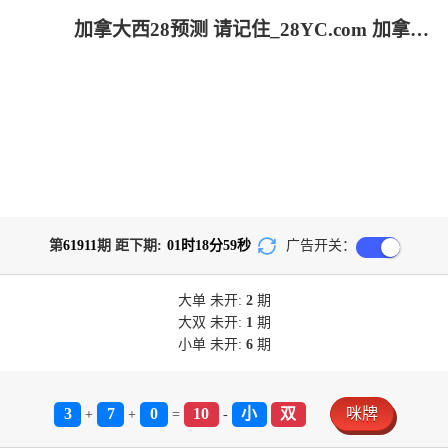
加拿大西28预测 请记住_28YC.com 加拿大预测-PC预测|加拿大28在线预测网|28结果咪牌|加拿大pc在线_专注研究在线加拿大预测！
第
61911
期 距下期:
01
时
18
分
59
秒
广告开关：
大单
未开:
2
期
大双
未开:
1
期
小单
未开:
6
期
3
7
0
10
小
双
咪牌
+
+
=
-