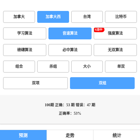
加拿大
加拿大西
台湾
比特币
学习算法
音速算法
强度算法
磅礴算法
必中算法
无双算法
组合
杀组
大小
单双
双项
双组
100期 正确：53 期 错误：47 期
正确率：53%
预测
走势
统计