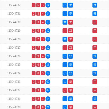
115044732
5
6
3
14
小
单
错
115044731
2
8
4
14
小
单
错
115044730
6
3
4
13
大
单
中
115044729
0
6
6
12
小
双
中
115044728
6
2
3
11
大
单
中
115044727
2
7
3
12
小
双
中
115044726
8
9
4
21
小
双
错
115044725
9
6
3
18
小
单
错
115044724
6
8
5
19
小
双
错
115044723
0
1
6
07
大
单
中
115044722
3
3
1
07
小
单
中
115044721
9
2
3
14
小
单
错
115044720
5
8
8
21
小
单
中