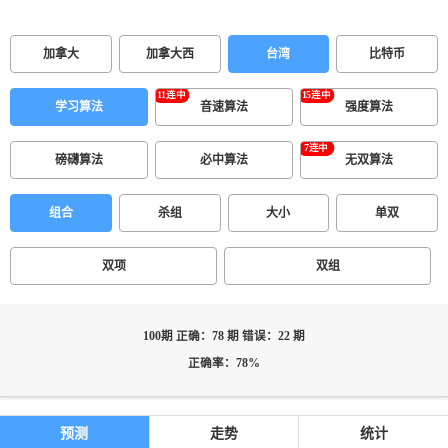
加拿大
加拿大西
台湾
比特币
学习算法
音速算法
强度算法
磅礴算法
必中算法
无双算法
组合
杀组
大小
单双
双项
双组
100期 正确：78 期 错误：22 期
正确率：78%
预测
走势
统计