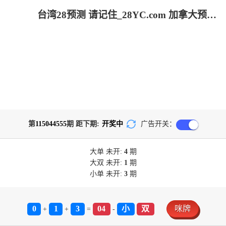
台湾28预测 请记住_28YC.com 加拿大预测-PC预测|加拿大28在线预测网|28结果咪牌|加拿大pc在线_专注研究在线加拿大预测！
第
115044555
期 距下期:
开奖中
广告开关：
大单
未开:
4
期
大双
未开:
1
期
小单
未开:
3
期
0
1
3
04
小
双
咪牌
+
+
=
-