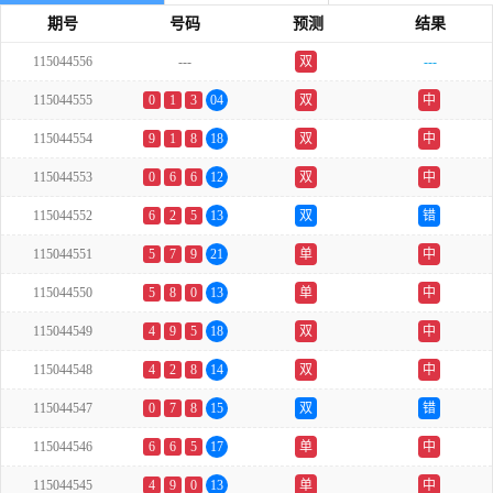
期号
号码
预测
结果
115044556
---
双
---
115044555
0
1
3
04
双
中
115044554
9
1
8
18
双
中
115044553
0
6
6
12
双
中
115044552
6
2
5
13
双
错
115044551
5
7
9
21
单
中
115044550
5
8
0
13
单
中
115044549
4
9
5
18
双
中
115044548
4
2
8
14
双
中
115044547
0
7
8
15
双
错
115044546
6
6
5
17
单
中
115044545
4
9
0
13
单
中