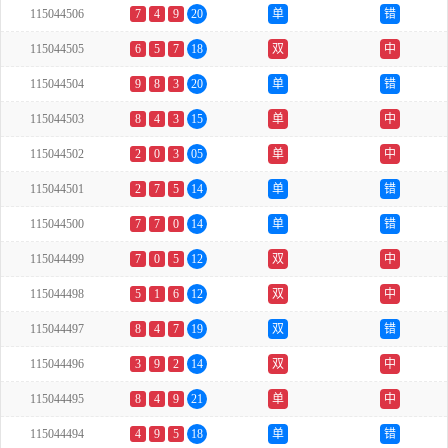
115044506
7
4
9
20
单
错
115044505
6
5
7
18
双
中
115044504
9
8
3
20
单
错
115044503
8
4
3
15
单
中
115044502
2
0
3
05
单
中
115044501
2
7
5
14
单
错
115044500
7
7
0
14
单
错
115044499
7
0
5
12
双
中
115044498
5
1
6
12
双
中
115044497
8
4
7
19
双
错
115044496
3
9
2
14
双
中
115044495
8
4
9
21
单
中
115044494
4
9
5
18
单
错