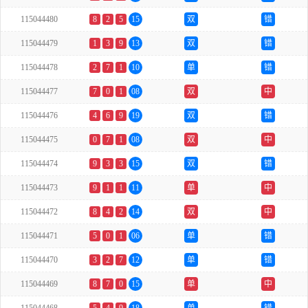
115044480
8
2
5
15
双
错
115044479
1
3
9
13
双
错
115044478
2
7
1
10
单
错
115044477
7
0
1
08
双
中
115044476
4
6
9
19
双
错
115044475
0
7
1
08
双
中
115044474
9
3
3
15
双
错
115044473
9
1
1
11
单
中
115044472
8
4
2
14
双
中
115044471
5
0
1
06
单
错
115044470
3
2
7
12
单
错
115044469
8
7
0
15
单
中