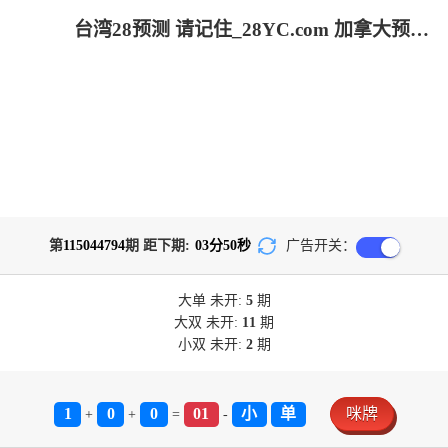
台湾28预测 请记住_28YC.com 加拿大预测-PC预测|加拿大28在线预测网|28结果咪牌|加拿大pc在线_专注研究在线加拿大预测！
第
115044794
期 距下期:
03
分
50
秒
广告开关：
大单
未开:
5
期
大双
未开:
11
期
小双
未开:
2
期
1
0
0
01
小
单
咪牌
+
+
=
-