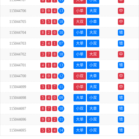
115044707
6
7
2
15
大单
小双
中
115044706
0
9
4
13
小单
大双
中
115044705
5
5
8
18
大双
小单
中
115044704
8
2
0
10
小单
大双
错
115044703
2
4
1
07
大单
小双
错
115044702
3
7
8
18
小单
大双
中
115044701
4
1
8
13
大单
小双
错
115044700
4
0
8
12
小双
大单
中
115044699
3
1
7
11
小单
大双
中
115044698
5
4
0
09
大单
小双
错
115044697
8
7
3
18
小双
大单
错
115044696
9
0
2
11
大单
小双
错
115044695
5
5
4
14
大单
小双
错