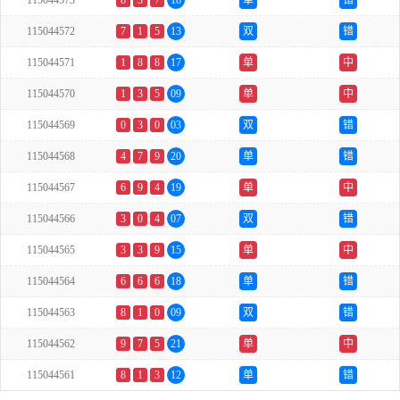
115044573
8
3
7
18
单
错
115044572
7
1
5
13
双
错
115044571
1
8
8
17
单
中
115044570
1
3
5
09
单
中
115044569
0
3
0
03
双
错
115044568
4
7
9
20
单
错
115044567
6
9
4
19
单
中
115044566
3
0
4
07
双
错
115044565
3
3
9
15
单
中
115044564
6
6
6
18
单
错
115044563
8
1
0
09
双
错
115044562
9
7
5
21
单
中
115044561
8
1
3
12
单
错