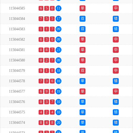
115044585
6
5
0
11
单
中
115044584
7
5
5
17
双
错
115044583
1
1
7
09
双
错
115044582
6
3
0
09
单
中
115044581
8
8
7
23
单
中
115044580
0
2
7
09
单
中
115044579
9
1
8
18
双
中
115044578
7
3
6
16
单
错
115044577
6
9
4
19
单
中
115044576
0
3
7
10
单
错
115044575
4
2
4
10
单
错
115044574
8
4
8
20
单
错