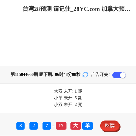
台湾28预测 请记住_28YC.com 加拿大预测-PC预测|加拿大28在线预测网|28结果咪牌|加拿大pc在线_专注研究在线加拿大预测！
第
115044660
期 距下期:
06
时
48
分
08
秒
广告开关：
大双
未开:
1
期
小单
未开:
5
期
小双
未开:
2
期
8
2
7
17
大
单
咪牌
+
+
=
-