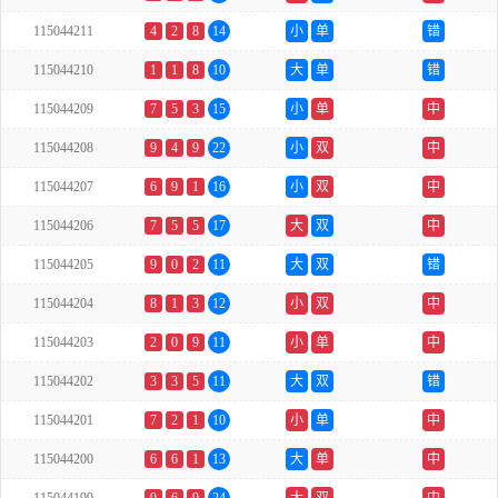
115044211
4
2
8
14
小
单
错
115044210
1
1
8
10
大
单
错
115044209
7
5
3
15
小
单
中
115044208
9
4
9
22
小
双
中
115044207
6
9
1
16
小
双
中
115044206
7
5
5
17
大
双
中
115044205
9
0
2
11
大
双
错
115044204
8
1
3
12
小
双
中
115044203
2
0
9
11
小
单
中
115044202
3
3
5
11
大
双
错
115044201
7
2
1
10
小
单
中
115044200
6
6
1
13
大
单
中