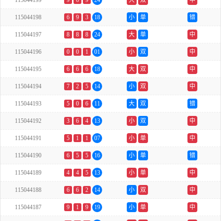
115044199
9
6
9
24
大
双
中
115044198
6
9
3
18
小
单
错
115044197
8
8
8
24
大
单
中
115044196
0
0
1
01
小
双
中
115044195
6
6
6
18
大
双
中
115044194
7
2
5
14
小
双
中
115044193
5
0
6
11
大
双
错
115044192
3
6
4
13
小
双
中
115044191
5
1
1
07
小
单
中
115044190
6
5
5
16
小
单
错
115044189
4
4
5
13
小
单
中
115044188
6
6
2
14
小
双
中
115044187
9
1
9
19
小
单
中