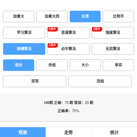
加拿大
加拿大西
台湾
比特币
学习算法
音速算法
强度算法
磅礴算法
必中算法
无双算法
组合
杀组
大小
单双
双项
双组
100期 正确：75 期 错误：25 期
正确率：75%
预测
走势
统计