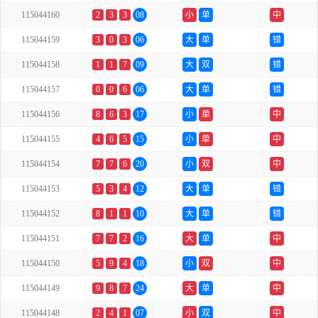
115044160
2
3
3
08
小
单
中
115044159
3
0
3
06
大
单
错
115044158
1
1
7
09
大
双
错
115044157
0
0
6
06
大
单
错
115044156
8
6
3
17
小
单
中
115044155
4
6
5
15
小
单
中
115044154
7
7
6
20
小
双
中
115044153
5
3
4
12
大
单
错
115044152
8
1
1
10
大
单
错
115044151
7
7
2
16
大
单
中
115044150
5
9
4
18
小
双
中
115044149
9
8
7
24
大
单
中
115044148
2
4
1
07
小
双
中