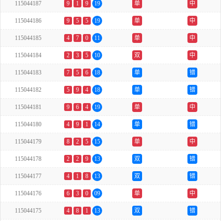
115044187
9
1
9
19
单
中
115044186
9
5
5
19
单
中
115044185
4
7
0
11
单
中
115044184
2
3
5
10
双
中
115044183
7
5
6
18
单
错
115044182
5
9
4
18
单
错
115044181
9
6
4
19
单
中
115044180
4
9
1
14
单
错
115044179
8
2
5
15
单
中
115044178
2
2
9
13
双
错
115044177
4
1
8
13
双
错
115044176
6
3
0
09
单
中
115044175
4
8
1
13
双
错