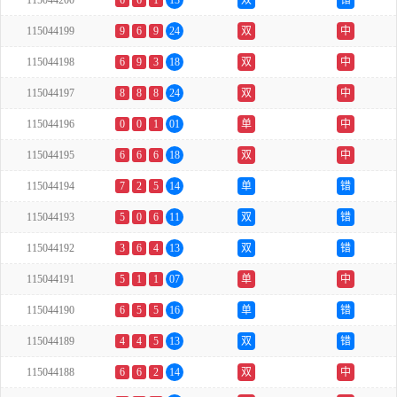
115044200
6
6
1
13
双
错
115044199
9
6
9
24
双
中
115044198
6
9
3
18
双
中
115044197
8
8
8
24
双
中
115044196
0
0
1
01
单
中
115044195
6
6
6
18
双
中
115044194
7
2
5
14
单
错
115044193
5
0
6
11
双
错
115044192
3
6
4
13
双
错
115044191
5
1
1
07
单
中
115044190
6
5
5
16
单
错
115044189
4
4
5
13
双
错
115044188
6
6
2
14
双
中