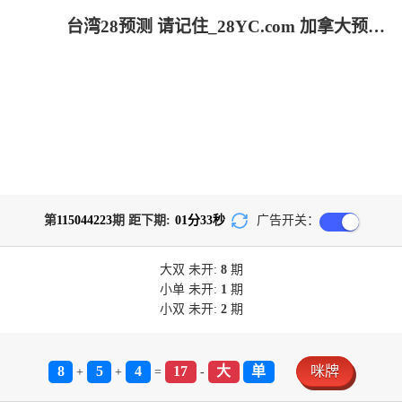
台湾28预测 请记住_28YC.com 加拿大预测-PC预测|加拿大28在线预测网|28结果咪牌|加拿大pc在线_专注研究在线加拿大预测！
第
115044223
期 距下期:
01
分
33
秒
广告开关：
大双
未开:
8
期
小单
未开:
1
期
小双
未开:
2
期
8
5
4
17
大
单
咪牌
+
+
=
-