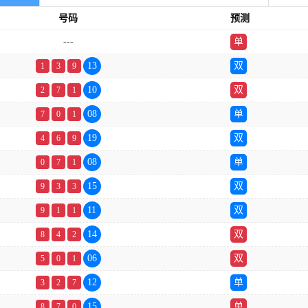
号码
预测
---
单
13
双
1
3
9
10
双
2
7
1
08
单
7
0
1
19
双
4
6
9
08
单
0
7
1
15
双
9
3
3
11
双
9
1
1
14
双
8
4
2
06
双
5
0
1
12
单
3
2
7
15
单
8
7
0