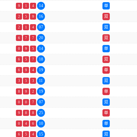
14
单
9
1
4
16
双
2
5
9
07
双
2
1
4
20
双
6
7
7
14
单
0
9
5
18
双
6
5
7
19
单
6
9
4
11
双
3
5
3
19
单
8
9
2
07
双
0
0
7
25
单
9
8
8
10
单
0
4
6
15
双
6
5
4