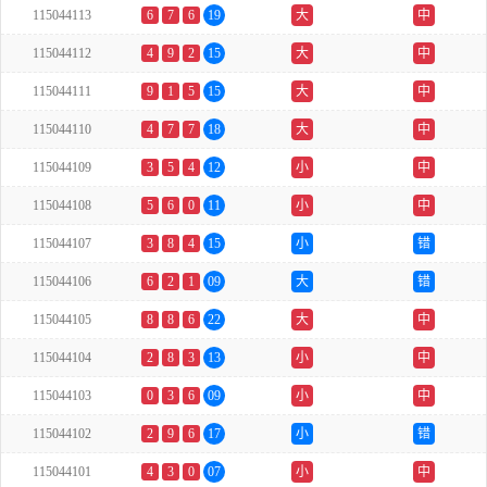
115044113
6
7
6
19
大
中
115044112
4
9
2
15
大
中
115044111
9
1
5
15
大
中
115044110
4
7
7
18
大
中
115044109
3
5
4
12
小
中
115044108
5
6
0
11
小
中
115044107
3
8
4
15
小
错
115044106
6
2
1
09
大
错
115044105
8
8
6
22
大
中
115044104
2
8
3
13
小
中
115044103
0
3
6
09
小
中
115044102
2
9
6
17
小
错
115044101
4
3
0
07
小
中