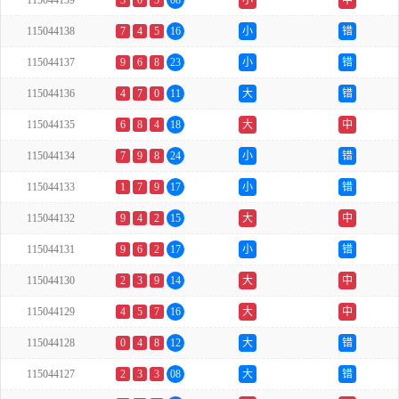
115044139
3
0
5
08
小
中
115044138
7
4
5
16
小
错
115044137
9
6
8
23
小
错
115044136
4
7
0
11
大
错
115044135
6
8
4
18
大
中
115044134
7
9
8
24
小
错
115044133
1
7
9
17
小
错
115044132
9
4
2
15
大
中
115044131
9
6
2
17
小
错
115044130
2
3
9
14
大
中
115044129
4
5
7
16
大
中
115044128
0
4
8
12
大
错
115044127
2
3
3
08
大
错