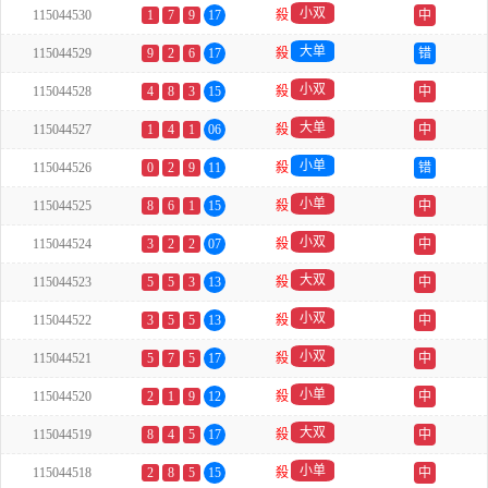
小双
115044530
1
7
9
17
殺
中
大单
115044529
9
2
6
17
殺
错
小双
115044528
4
8
3
15
殺
中
大单
115044527
1
4
1
06
殺
中
小单
115044526
0
2
9
11
殺
错
小单
115044525
8
6
1
15
殺
中
小双
115044524
3
2
2
07
殺
中
大双
115044523
5
5
3
13
殺
中
小双
115044522
3
5
5
13
殺
中
小双
115044521
5
7
5
17
殺
中
小单
115044520
2
1
9
12
殺
中
大双
115044519
8
4
5
17
殺
中
小单
115044518
2
8
5
15
殺
中