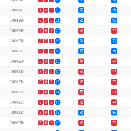
08091262
2
7
9
18
单
错
08091261
1
4
8
13
双
错
08091260
8
7
6
21
双
错
08091259
4
9
7
20
双
中
08091258
8
7
1
16
单
错
08091257
9
1
7
17
双
错
08091256
5
3
7
15
单
中
08091255
3
2
5
10
双
中
08091254
0
6
6
12
双
中
08091253
0
8
6
14
双
中
08091252
9
3
2
14
双
中
08091251
3
9
1
13
双
错
08091250
6
0
4
10
双
中