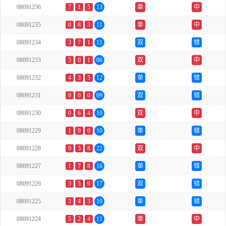
08091236
7
1
5
13
单
中
08091235
0
8
3
11
单
中
08091234
3
7
1
11
双
错
08091233
5
0
1
06
双
中
08091232
4
3
5
12
单
错
08091231
9
0
0
09
双
错
08091230
0
6
4
10
双
中
08091229
1
9
0
10
单
错
08091228
9
5
8
22
双
中
08091227
1
7
8
16
单
错
08091226
3
5
9
17
双
错
08091225
3
4
3
10
单
错
08091224
5
2
4
11
单
中