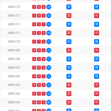
08091274
3
8
9
20
单
错
08091273
7
8
5
20
双
中
08091272
2
5
7
14
单
错
08091271
6
3
0
09
单
中
08091270
5
7
3
15
双
错
08091269
0
9
3
12
双
中
08091268
4
4
9
17
双
错
08091267
5
9
4
18
单
错
08091266
4
0
7
11
双
错
08091265
9
9
3
21
单
中
08091264
8
5
5
18
双
中
08091263
4
0
4
08
双
中