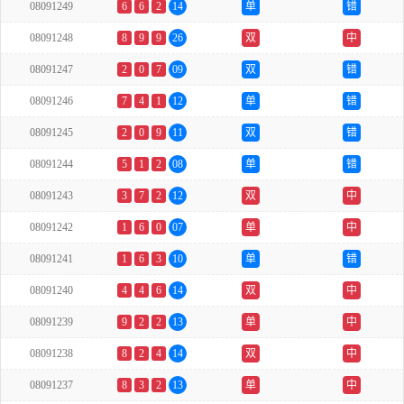
08091249
6
6
2
14
单
错
08091248
8
9
9
26
双
中
08091247
2
0
7
09
双
错
08091246
7
4
1
12
单
错
08091245
2
0
9
11
双
错
08091244
5
1
2
08
单
错
08091243
3
7
2
12
双
中
08091242
1
6
0
07
单
中
08091241
1
6
3
10
单
错
08091240
4
4
6
14
双
中
08091239
9
2
2
13
单
中
08091238
8
2
4
14
双
中
08091237
8
3
2
13
单
中