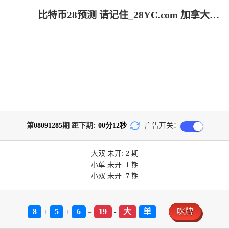
比特币28预测 请记住_28YC.com 加拿大预测-PC预测|加拿大28在线预测网|28结果咪牌|加拿大pc在线_专注研究在线加拿大预测！
第
08091285
期 距下期:
00
分
12
秒
广告开关：
大双
未开:
2
期
小单
未开:
1
期
小双
未开:
7
期
8
5
6
19
大
单
咪牌
+
+
=
-