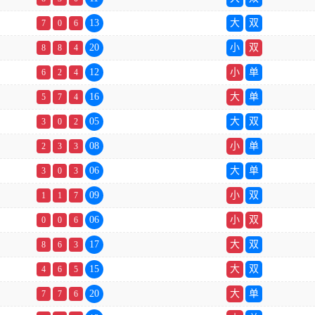
13
大
双
7
0
6
20
小
双
8
8
4
12
小
单
6
2
4
16
大
单
5
7
4
05
大
双
3
0
2
08
小
单
2
3
3
06
大
单
3
0
3
09
小
双
1
1
7
06
小
双
0
0
6
17
大
双
8
6
3
15
大
双
4
6
5
20
大
单
7
7
6