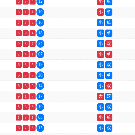
12
小
单
5
3
4
10
小
单
8
1
1
16
小
单
7
7
2
18
小
单
5
9
4
24
小
双
9
8
7
07
小
单
2
4
1
19
小
双
6
8
5
20
小
单
6
7
7
14
小
双
6
8
0
17
大
双
9
1
7
19
小
双
5
8
6
05
小
单
1
3
1
15
小
双
8
2
5