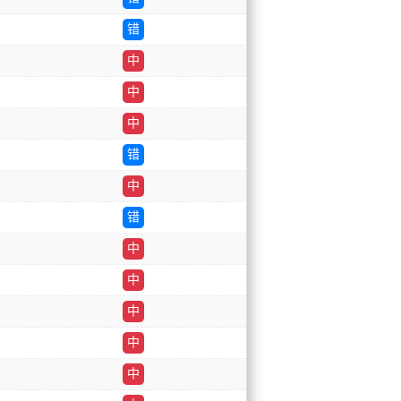
错
中
中
中
错
中
错
中
中
中
中
中