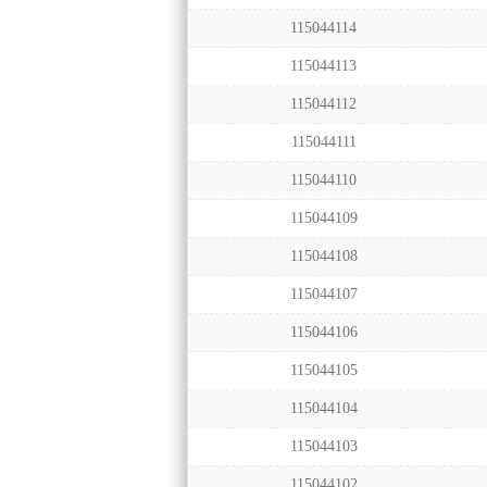
115044114
115044113
115044112
115044111
115044110
115044109
115044108
115044107
115044106
115044105
115044104
115044103
115044102