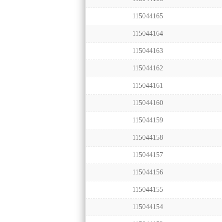
115044165
115044164
115044163
115044162
115044161
115044160
115044159
115044158
115044157
115044156
115044155
115044154