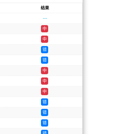
结果
---
中
中
错
错
中
中
中
错
错
错
错