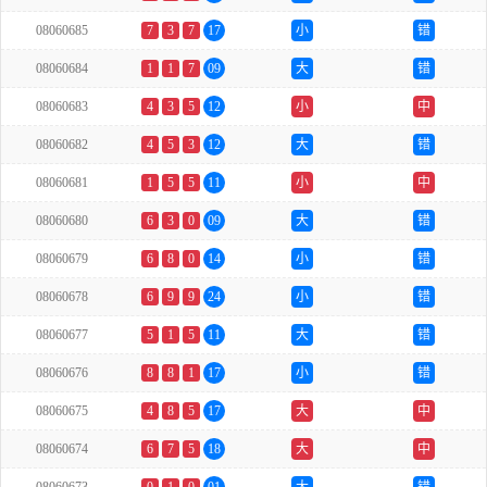
08060685
7
3
7
17
小
错
08060684
1
1
7
09
大
错
08060683
4
3
5
12
小
中
08060682
4
5
3
12
大
错
08060681
1
5
5
11
小
中
08060680
6
3
0
09
大
错
08060679
6
8
0
14
小
错
08060678
6
9
9
24
小
错
08060677
5
1
5
11
大
错
08060676
8
8
1
17
小
错
08060675
4
8
5
17
大
中
08060674
6
7
5
18
大
中