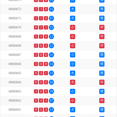
08060673
0
1
0
01
大
错
08060672
2
3
6
11
大
错
08060671
2
1
4
07
大
错
08060670
9
2
2
13
小
中
08060669
5
1
6
12
小
中
08060668
3
6
3
12
小
中
08060667
5
8
8
21
小
错
08060666
5
0
9
14
小
错
08060665
8
4
1
13
大
错
08060664
8
6
6
20
大
中
08060663
3
6
9
18
小
错
08060662
0
4
3
07
小
中
08060661
9
0
4
13
大
错