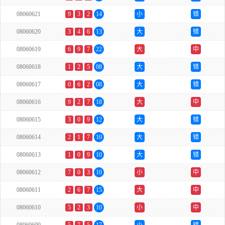
08060621
9
3
2
14
小
错
08060620
3
4
6
13
大
错
08060619
6
9
7
22
大
中
08060618
1
2
5
08
大
错
08060617
0
6
2
08
大
错
08060616
9
2
7
18
大
中
08060615
3
0
9
12
大
错
08060614
2
1
7
10
大
错
08060613
1
0
9
10
大
错
08060612
7
0
3
10
小
中
08060611
2
6
7
15
大
中
08060610
5
2
3
10
小
中