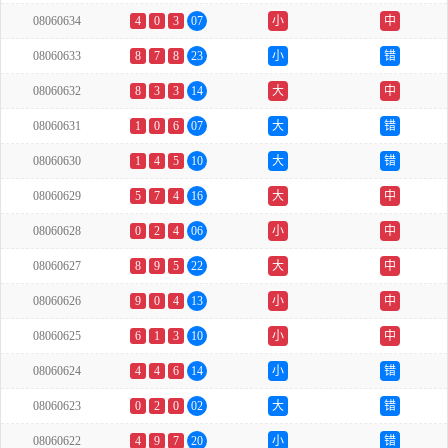
08060634
4
0
3
07
小
中
08060633
8
7
8
23
小
错
08060632
8
3
3
14
大
中
08060631
1
0
6
07
大
错
08060630
1
4
5
10
大
错
08060629
5
7
4
16
大
中
08060628
0
2
4
06
小
中
08060627
8
9
5
22
大
中
08060626
9
0
4
13
小
中
08060625
6
1
3
10
小
中
08060624
4
4
6
14
小
错
08060623
0
2
0
02
大
错
08060622
4
9
7
20
小
错