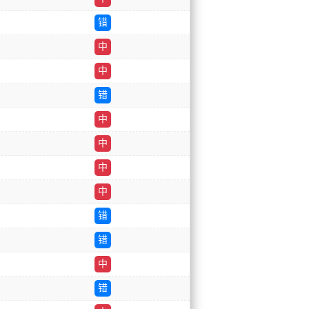
错
中
中
错
中
中
中
中
错
错
中
错