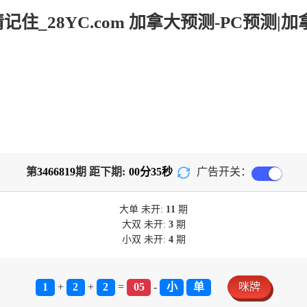
第
3466819
期 距下期:
00
分
35
秒
广告开关：
大单
未开:
11
期
大双
未开:
3
期
小双
未开:
4
期
1
+
2
+
2
=
05
-
小
单
咪牌