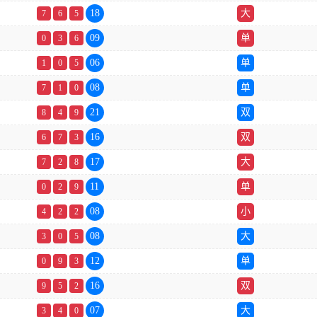
18
大
7
6
5
09
单
0
3
6
06
单
1
0
5
08
单
7
1
0
21
双
8
4
9
16
双
6
7
3
17
大
7
2
8
11
单
0
2
9
08
小
4
2
2
08
大
3
0
5
12
单
0
9
3
16
双
9
5
2
07
大
3
4
0