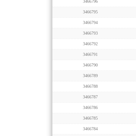
3466796
3466795
3466794
3466793
3466792
3466791
3466790
3466789
3466788
3466787
3466786
3466785
3466784