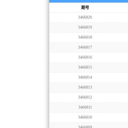
期号
3466820
3466819
3466818
3466817
3466816
3466815
3466814
3466813
3466812
3466811
3466810
3466809