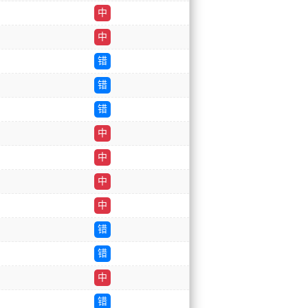
中
中
错
错
错
中
中
中
中
错
错
中
错