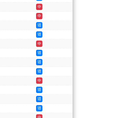
中
中
错
错
中
错
错
错
中
错
错
错
中