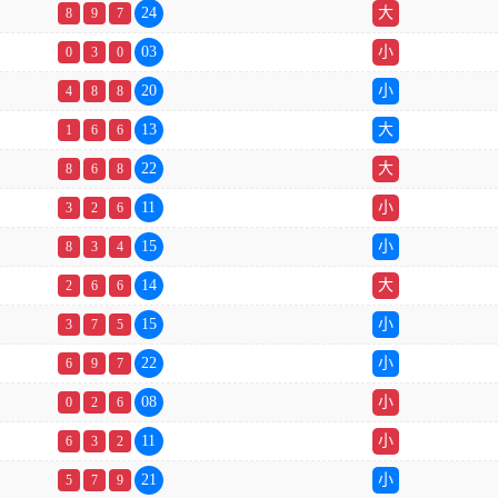
24
大
8
9
7
03
小
0
3
0
20
小
4
8
8
13
大
1
6
6
22
大
8
6
8
11
小
3
2
6
15
小
8
3
4
14
大
2
6
6
15
小
3
7
5
22
小
6
9
7
08
小
0
2
6
11
小
6
3
2
21
小
5
7
9