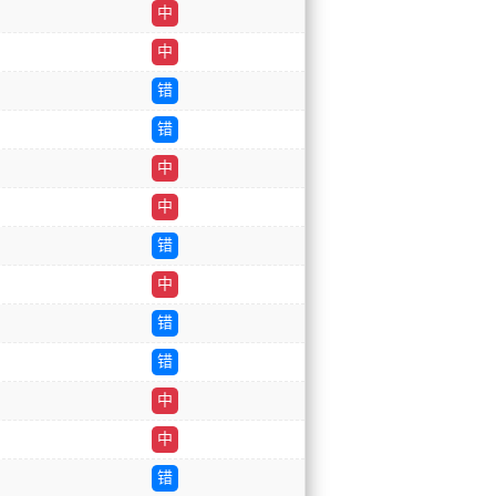
中
中
错
错
中
中
错
中
错
错
中
中
错