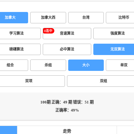
加拿大
加拿大西
台湾
比特币
学习算法
音速算法
强度算法
磅礴算法
必中算法
无双算法
组合
杀组
大小
单双
双项
双组
100期 正确：49 期 错误：51 期
正确率：49%
走势