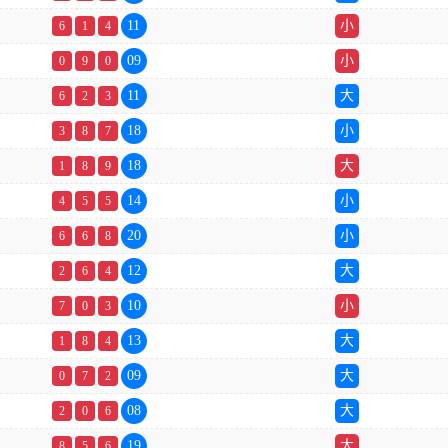
11
小
6
1
4
09
小
0
9
0
11
大
6
2
3
18
小
3
8
7
18
大
1
8
9
14
小
4
5
5
20
小
6
6
8
12
大
2
6
4
10
小
7
0
3
13
大
1
8
4
09
大
0
7
2
08
大
2
0
6
19
大
8
5
6