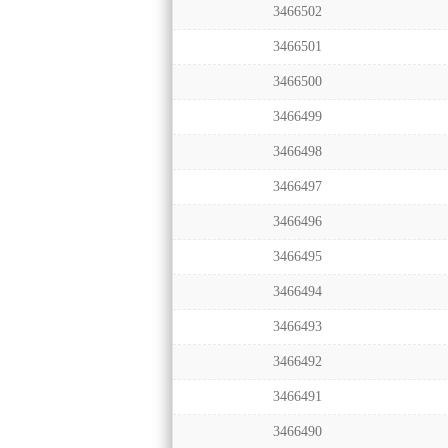
3466502
3466501
3466500
3466499
3466498
3466497
3466496
3466495
3466494
3466493
3466492
3466491
3466490