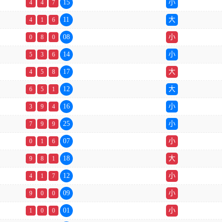
15
小
4
4
7
11
大
4
1
6
08
小
0
8
0
14
小
5
3
6
17
大
4
5
8
12
大
6
5
1
16
小
3
9
4
25
小
7
9
9
07
小
0
1
6
18
大
9
8
1
12
小
4
1
7
09
小
9
0
0
01
小
1
0
0