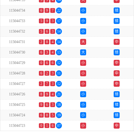
115044735
5
5
4
14
大
中
115044734
6
9
7
22
小
错
115044733
5
9
3
17
小
错
115044732
5
6
3
14
小
错
115044731
2
8
4
14
大
中
115044730
6
3
4
13
大
错
115044729
0
6
6
12
小
中
115044728
6
2
3
11
小
中
115044727
2
7
3
12
小
中
115044726
8
9
4
21
小
错
115044725
9
6
3
18
小
错
115044724
6
8
5
19
小
错
115044723
0
1
6
07
小
中