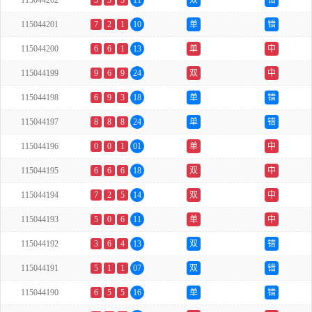
115044202
3
3
5
11
双
错
115044201
7
2
1
10
单
错
115044200
6
6
1
13
单
中
115044199
9
6
9
24
双
中
115044198
6
9
3
18
单
错
115044197
8
8
8
24
单
错
115044196
0
0
1
01
单
中
115044195
6
6
6
18
双
中
115044194
7
2
5
14
双
中
115044193
5
0
6
11
单
中
115044192
3
6
4
13
双
错
115044191
5
1
1
07
双
错
115044190
6
5
5
16
单
错