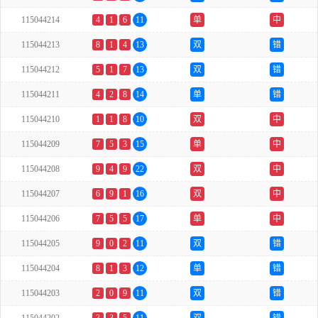
115044214
4
1
6
11
单
中
115044213
8
1
4
13
双
错
115044212
5
1
7
13
双
错
115044211
4
2
8
14
单
错
115044210
1
1
8
10
双
中
115044209
7
5
3
15
单
中
115044208
9
4
9
22
双
中
115044207
6
9
1
16
双
中
115044206
7
5
5
17
单
中
115044205
9
0
2
11
双
错
115044204
8
1
3
12
单
错
115044203
2
0
9
11
双
错