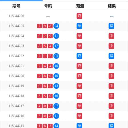
期号
号码
预测
结果
115044226
---
双
---
115044225
7
9
8
24
单
错
115044224
0
2
9
11
单
中
115044223
8
5
4
17
单
中
115044222
2
1
2
05
双
错
115044221
2
4
4
10
双
中
115044220
2
8
0
10
双
中
115044219
0
8
5
13
单
中
115044218
5
5
0
10
双
中
115044217
4
0
3
07
单
中
115044216
3
0
8
11
单
中
115044215
1
8
5
14
单
错