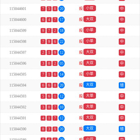
小双
115044601
7
5
8
20
殺
中
大双
115044600
6
4
7
17
殺
中
小单
115044599
9
7
2
18
殺
中
小单
115044598
7
9
6
22
殺
中
大双
115044597
2
1
9
12
殺
中
大双
115044596
3
0
2
05
殺
中
小单
115044595
7
1
6
14
殺
中
大双
115044594
6
6
8
20
殺
错
大单
115044593
5
6
1
12
殺
中
大单
115044592
3
0
7
10
殺
中
大双
115044591
4
1
7
12
殺
中
大双
115044590
8
3
9
20
殺
错
小双