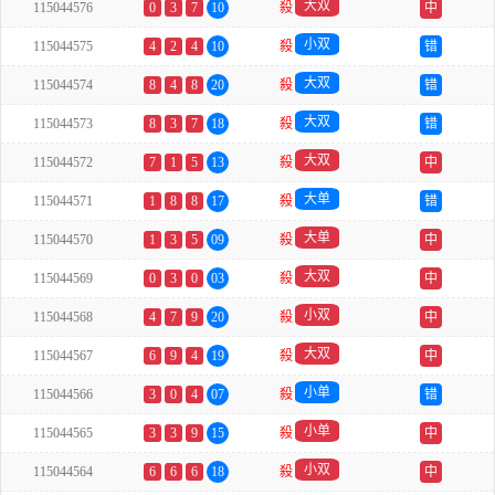
大双
115044576
0
3
7
10
殺
中
小双
115044575
4
2
4
10
殺
错
大双
115044574
8
4
8
20
殺
错
大双
115044573
8
3
7
18
殺
错
大双
115044572
7
1
5
13
殺
中
大单
115044571
1
8
8
17
殺
错
大单
115044570
1
3
5
09
殺
中
大双
115044569
0
3
0
03
殺
中
小双
115044568
4
7
9
20
殺
中
大双
115044567
6
9
4
19
殺
中
小单
115044566
3
0
4
07
殺
错
小单
115044565
3
3
9
15
殺
中
小双
115044564
6
6
6
18
殺
中