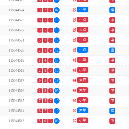
115044525
8
6
1
15
殺
中
小单
115044524
3
2
2
07
殺
错
小双
115044523
5
5
3
13
殺
中
大双
115044522
3
5
5
13
殺
中
小双
115044521
5
7
5
17
殺
中
小双
115044520
2
1
9
12
殺
错
小单
115044519
8
4
5
17
殺
中
小单
115044518
2
8
5
15
殺
中
大双
115044517
0
5
8
13
殺
中
大单
115044516
2
3
0
05
殺
中
小单
115044515
7
5
7
19
殺
中
大单
115044514
8
7
4
19
殺
错
小单
115044513
5
0
3
08
殺
中