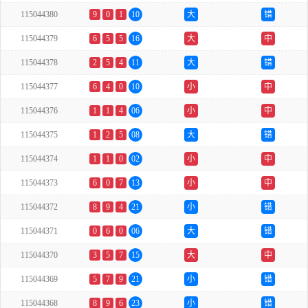
115044380
9
0
1
10
大
错
115044379
6
5
5
16
大
中
115044378
2
5
4
11
大
错
115044377
6
4
0
10
小
中
115044376
1
1
4
06
小
中
115044375
1
2
5
08
大
错
115044374
1
1
0
02
小
中
115044373
6
0
7
13
小
中
115044372
8
9
4
21
小
错
115044371
0
6
0
06
大
错
115044370
3
5
7
15
大
中
115044369
5
7
9
21
小
错
115044368
8
9
6
23
小
错