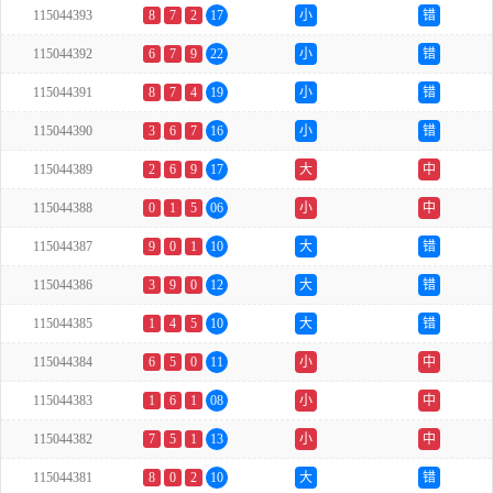
115044393
8
7
2
17
小
错
115044392
6
7
9
22
小
错
115044391
8
7
4
19
小
错
115044390
3
6
7
16
小
错
115044389
2
6
9
17
大
中
115044388
0
1
5
06
小
中
115044387
9
0
1
10
大
错
115044386
3
9
0
12
大
错
115044385
1
4
5
10
大
错
115044384
6
5
0
11
小
中
115044383
1
6
1
08
小
中
115044382
7
5
1
13
小
中
115044381
8
0
2
10
大
错