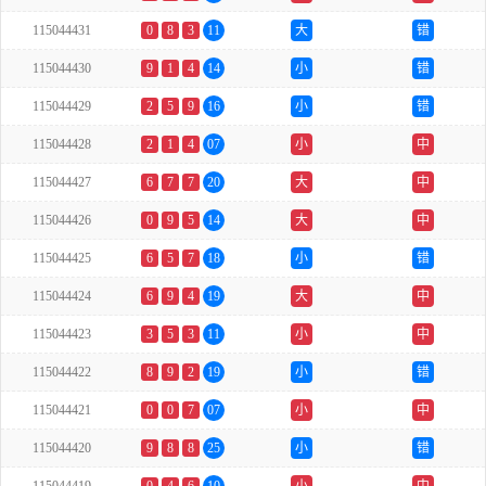
115044431
0
8
3
11
大
错
115044430
9
1
4
14
小
错
115044429
2
5
9
16
小
错
115044428
2
1
4
07
小
中
115044427
6
7
7
20
大
中
115044426
0
9
5
14
大
中
115044425
6
5
7
18
小
错
115044424
6
9
4
19
大
中
115044423
3
5
3
11
小
中
115044422
8
9
2
19
小
错
115044421
0
0
7
07
小
中
115044420
9
8
8
25
小
错