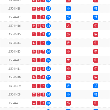
115044419
0
4
6
10
小
中
115044418
6
5
4
15
小
错
115044417
7
9
3
19
小
错
115044416
9
5
0
14
大
中
115044415
2
3
3
08
小
中
115044414
6
8
7
21
大
中
115044413
0
3
7
10
小
中
115044412
9
6
1
16
大
中
115044411
6
1
5
12
小
中
115044410
6
2
4
12
小
中
115044409
4
0
7
11
大
错
115044408
7
5
4
16
小
错
115044407
4
3
3
10
小
中