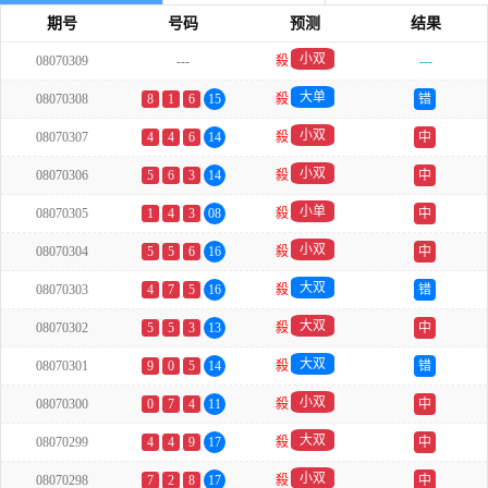
期号
号码
预测
结果
小双
08070309
---
殺
---
大单
08070308
8
1
6
15
殺
错
小双
08070307
4
4
6
14
殺
中
小双
08070306
5
6
3
14
殺
中
小单
08070305
1
4
3
08
殺
中
小双
08070304
5
5
6
16
殺
中
大双
08070303
4
7
5
16
殺
错
大双
08070302
5
5
3
13
殺
中
大双
08070301
9
0
5
14
殺
错
小双
08070300
0
7
4
11
殺
中
大双
08070299
4
4
9
17
殺
中
小双
08070298
7
2
8
17
殺
中