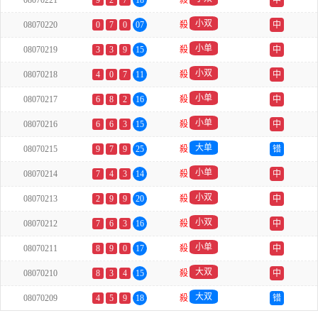
08070221
9
2
7
18
殺
中
小双
08070220
0
7
0
07
殺
中
小单
08070219
3
3
9
15
殺
中
小双
08070218
4
0
7
11
殺
中
小单
08070217
6
8
2
16
殺
中
小单
08070216
6
6
3
15
殺
中
大单
08070215
9
7
9
25
殺
错
小单
08070214
7
4
3
14
殺
中
小双
08070213
2
9
9
20
殺
中
小双
08070212
7
6
3
16
殺
中
小单
08070211
8
9
0
17
殺
中
大双
08070210
8
3
4
15
殺
中
大双
08070209
4
5
9
18
殺
错