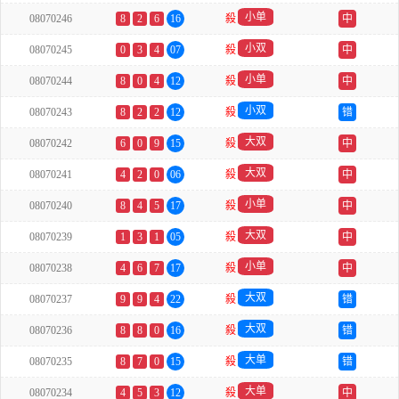
小单
08070246
8
2
6
16
殺
中
小双
08070245
0
3
4
07
殺
中
小单
08070244
8
0
4
12
殺
中
小双
08070243
8
2
2
12
殺
错
大双
08070242
6
0
9
15
殺
中
大双
08070241
4
2
0
06
殺
中
小单
08070240
8
4
5
17
殺
中
大双
08070239
1
3
1
05
殺
中
小单
08070238
4
6
7
17
殺
中
大双
08070237
9
9
4
22
殺
错
大双
08070236
8
8
0
16
殺
错
大单
08070235
8
7
0
15
殺
错
大单
08070234
4
5
3
12
殺
中