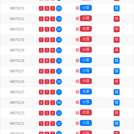
小单
08070233
1
6
2
09
殺
错
小双
08070232
2
9
3
14
殺
中
大单
08070231
1
1
4
06
殺
中
大双
08070230
7
3
0
10
殺
中
小双
08070229
1
2
0
03
殺
中
小单
08070228
0
8
3
11
殺
错
小双
08070227
6
1
5
12
殺
错
小双
08070226
5
1
3
09
殺
中
大单
08070225
6
7
4
17
殺
错
小双
08070224
4
2
2
08
殺
错
大双
08070223
3
3
6
12
殺
中
小双
08070222
5
4
3
12
殺
错
小双