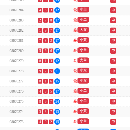
08070285
3
9
7
19
殺
中
小单
08070284
4
5
3
12
殺
中
小单
08070283
2
7
8
17
殺
中
大双
08070282
1
9
7
17
殺
中
小双
08070281
7
8
2
17
殺
中
小单
08070280
5
6
6
17
殺
中
大单
08070279
8
1
3
12
殺
中
小双
08070278
9
7
5
21
殺
中
小双
08070277
8
1
6
15
殺
中
小单
08070276
4
8
5
17
殺
中
小单
08070275
8
9
7
24
殺
中
小双
08070274
5
3
7
15
殺
中
小单
08070273
4
9
2
15
殺
中