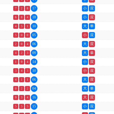
17
小
双
7
2
8
18
小
双
6
8
4
10
大
单
4
5
1
05
小
双
5
0
0
06
大
双
2
0
4
09
大
单
4
2
3
14
小
双
1
9
4
10
小
双
3
4
3
06
大
双
4
1
1
04
大
单
0
2
2
16
大
双
9
3
4
15
小
双
5
5
5