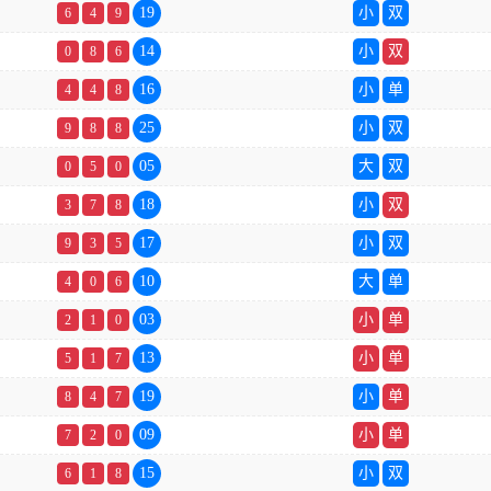
19
小
双
6
4
9
14
小
双
0
8
6
16
小
单
4
4
8
25
小
双
9
8
8
05
大
双
0
5
0
18
小
双
3
7
8
17
小
双
9
3
5
10
大
单
4
0
6
03
小
单
2
1
0
13
小
单
5
1
7
19
小
单
8
4
7
09
小
单
7
2
0
15
小
双
6
1
8