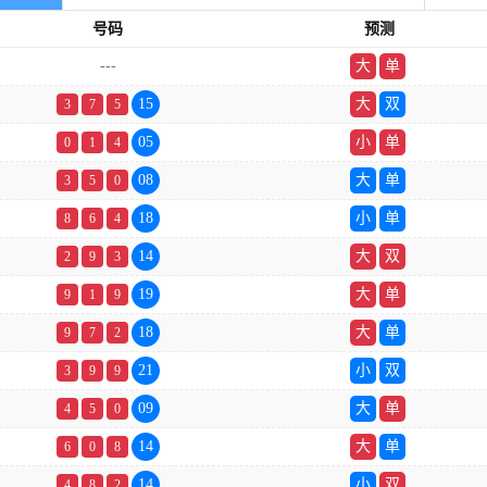
号码
预测
---
大
单
15
大
双
3
7
5
05
小
单
0
1
4
08
大
单
3
5
0
18
小
单
8
6
4
14
大
双
2
9
3
19
大
单
9
1
9
18
大
单
9
7
2
21
小
双
3
9
9
09
大
单
4
5
0
14
大
单
6
0
8
14
小
双
4
8
2