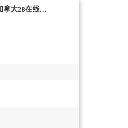
加拿大西28预测 请记住_28YC.com 加拿大预测-PC预测|加拿大28在线预测网|28结果咪牌|加拿大pc在线_专注研究在线加拿大预测！