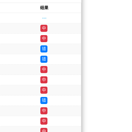
结果
---
中
中
错
错
中
中
中
错
中
中
中