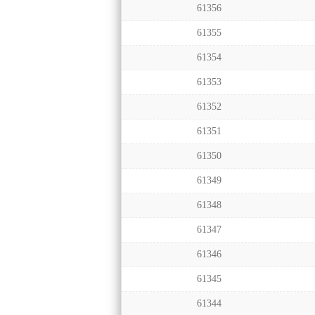
61356
61355
61354
61353
61352
61351
61350
61349
61348
61347
61346
61345
61344