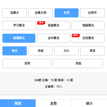
加拿大
加拿大西
台湾
比特币
学习算法
音速算法
强度算法
磅礴算法
必中算法
无双算法
组合
杀组
大小
单双
双项
双组
100期 正确：79 期 错误：21 期
正确率：79%
预测
走势
统计