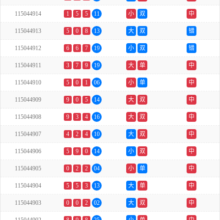
115044914
1
5
5
11
小
双
中
115044913
5
0
8
13
大
双
错
115044912
6
6
7
19
小
双
错
115044911
3
7
9
19
大
单
中
115044910
5
0
1
06
小
单
中
115044909
9
0
5
14
大
双
中
115044908
9
3
4
16
大
双
中
115044907
4
2
4
10
大
双
中
115044906
5
9
0
14
小
双
中
115044905
0
2
2
04
小
单
中
115044904
5
5
3
13
大
单
中
115044903
0
0
2
02
大
双
中