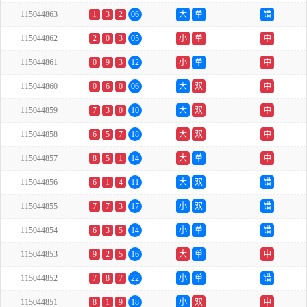
115044863
1
3
2
06
大
单
错
115044862
2
0
3
05
小
单
中
115044861
0
9
3
12
小
单
中
115044860
0
6
0
06
大
双
中
115044859
7
3
0
10
大
双
中
115044858
6
5
7
18
大
双
中
115044857
8
5
1
14
大
单
中
115044856
6
1
4
11
大
双
错
115044855
7
7
3
17
小
双
错
115044854
6
3
5
14
小
单
错
115044853
9
2
5
16
大
单
中
115044852
7
8
7
22
小
单
错
115044851
8
1
9
18
小
双
中