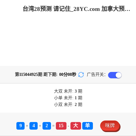
台湾28预测 请记住_28YC.com 加拿大预测-PC预测|加拿大28在线预测网|28结果咪牌|加拿大pc在线_专注研究在线加拿大预测！
第
115044925
期 距下期:
00
分
08
秒
广告开关：
大双
未开:
3
期
小单
未开:
1
期
小双
未开:
2
期
9
4
2
15
大
单
咪牌
+
+
=
-