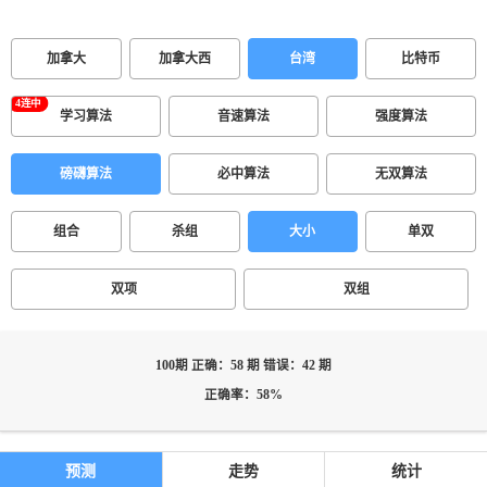
加拿大
加拿大西
台湾
比特币
学习算法
音速算法
强度算法
磅礴算法
必中算法
无双算法
组合
杀组
大小
单双
双项
双组
100期 正确：58 期 错误：42 期
正确率：58%
预测
走势
统计