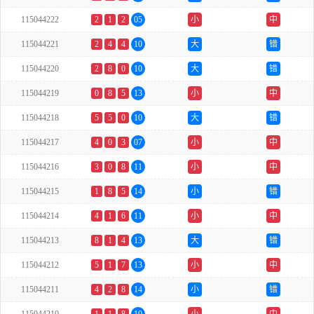
115044222
2
1
2
05
小
中
115044221
2
4
4
10
大
错
115044220
2
8
0
10
大
错
115044219
0
8
5
13
小
中
115044218
5
5
0
10
大
错
115044217
4
0
3
07
小
中
115044216
3
0
8
11
小
中
115044215
1
8
5
14
小
错
115044214
4
1
6
11
小
中
115044213
8
1
4
13
大
错
115044212
5
1
7
13
小
中
115044211
4
2
8
14
小
错