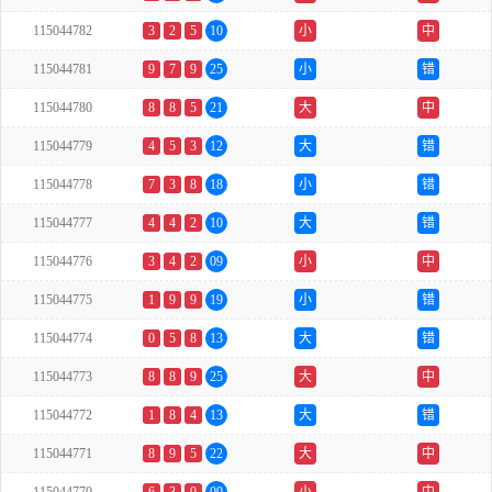
115044782
3
2
5
10
小
中
115044781
9
7
9
25
小
错
115044780
8
8
5
21
大
中
115044779
4
5
3
12
大
错
115044778
7
3
8
18
小
错
115044777
4
4
2
10
大
错
115044776
3
4
2
09
小
中
115044775
1
9
9
19
小
错
115044774
0
5
8
13
大
错
115044773
8
8
9
25
大
中
115044772
1
8
4
13
大
错
115044771
8
9
5
22
大
中