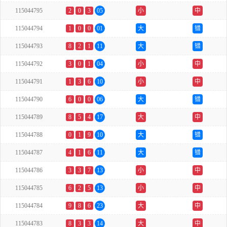
115044795
2
0
3
05
小
中
115044794
1
0
0
01
大
错
115044793
8
2
1
11
大
错
115044792
3
0
1
04
小
中
115044791
1
3
6
10
小
中
115044790
6
0
0
06
大
错
115044789
8
5
4
17
大
中
115044788
0
1
9
10
大
错
115044787
4
1
6
11
大
错
115044786
3
3
7
13
小
中
115044785
6
2
5
13
小
中
115044784
9
8
6
23
大
中
115044783
8
3
3
14
大
中