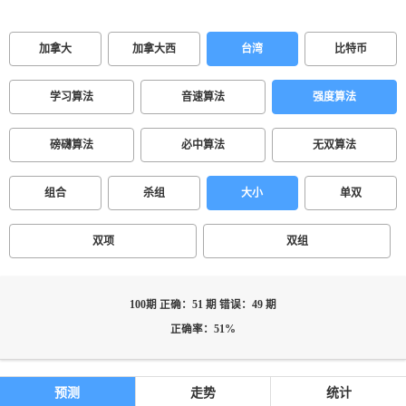
加拿大
加拿大西
台湾
比特币
学习算法
音速算法
强度算法
磅礴算法
必中算法
无双算法
组合
杀组
大小
单双
双项
双组
100期 正确：51 期 错误：49 期
正确率：51%
预测
走势
统计