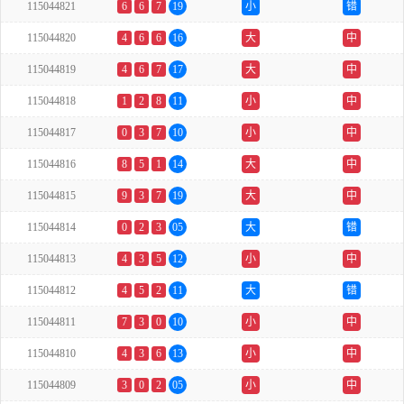
115044821
6
6
7
19
小
错
115044820
4
6
6
16
大
中
115044819
4
6
7
17
大
中
115044818
1
2
8
11
小
中
115044817
0
3
7
10
小
中
115044816
8
5
1
14
大
中
115044815
9
3
7
19
大
中
115044814
0
2
3
05
大
错
115044813
4
3
5
12
小
中
115044812
4
5
2
11
大
错
115044811
7
3
0
10
小
中
115044810
4
3
6
13
小
中
115044809
3
0
2
05
小
中