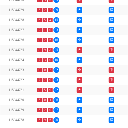
115044770
6
3
0
09
小
中
115044769
5
2
2
09
大
错
115044768
6
5
4
15
小
错
115044767
2
1
0
03
大
错
115044766
8
2
6
16
小
错
115044765
8
9
8
25
大
中
115044764
7
3
0
10
大
错
115044763
0
0
2
02
小
中
115044762
7
7
9
23
大
中
115044761
8
5
9
22
大
中
115044760
5
0
1
06
大
错
115044759
5
2
0
07
大
错
115044758
5
9
6
20
小
错