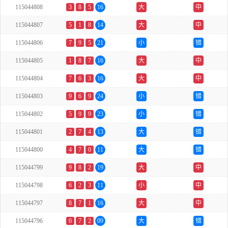
115044808
3
8
5
16
大
中
115044807
5
1
8
14
大
中
115044806
7
9
5
21
小
错
115044805
1
8
7
16
大
中
115044804
7
6
3
16
大
中
115044803
9
6
9
24
小
错
115044802
5
9
9
23
小
错
115044801
2
7
4
13
大
错
115044800
4
7
0
11
大
错
115044799
9
8
2
19
大
中
115044798
6
2
3
11
小
中
115044797
8
7
1
16
大
中
115044796
0
7
2
09
大
错